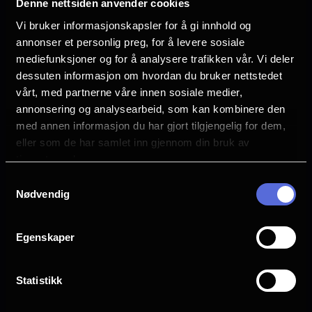
Denne nettsiden anvender cookies
"On October 3rd..."Dere kan resten. Kan vi få nok av
Mean Girls på kino? Nei, sier vi. Du ser den på
Vi bruker informasjonskapsler for å gi innhold og
følgende kinoer 3 oktober (kunne vi valgt en annen
annonser et personlig preg, for å levere sosiale
dato?):Klingenberg kino kl. 17.00Lagunen kino kl.
mediefunksjoner og for å analysere trafikken vår. Vi deler
17:30 Asker kino kl. 17:30 Kilden kino kl. 17:30Askim
dessuten informasjon om hvordan du bruker nettstedet
kino kl. 17:30Halden kino kl. 17:30Sarpsborg kino kl.
vårt, med partnerne våre innen sosiale medier,
17:30
annonsering og analysearbeid, som kan kombinere den
med annen informasjon du har gjort tilgjengelig for dem,
eller som de har samlet inn gjennom din bruk av
tjenestene deres.
Samtykkevalg
Nødvendig
Egenskaper
Kinostalgi | The Ring | 31. oktober
Statistikk
Se The Ring på kino igjen