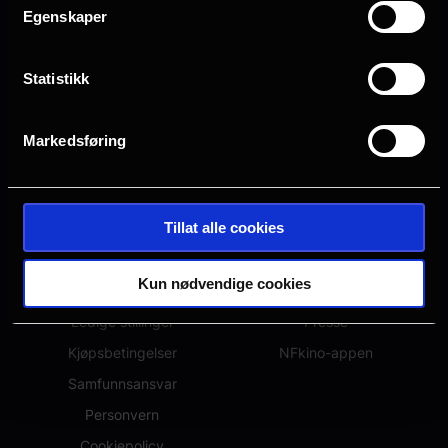
Egenskaper
Statistikk
Markedsføring
OM NFKINO
ANNET
Tillat alle cookies
Om oss
Hva kommer?
Kun nødvendige cookies
Spørsmål og svar
Eventer
Ledige stillinger
Presse
Kjøpsbetingelser
NFkino-appen
Samfunnsansvar
Personvern
Cookiepolicy