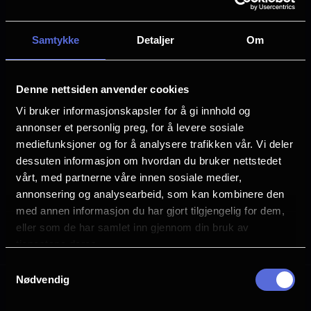
for deg som gjerne vil holde pinnene i gang, og
kanskje møte andre strikkere, mens du ser en
god film. Vi lar det være litt lys på i salen, slik at
Samtykke
Detaljer
Om
du kan se pinner og masker.
Denne nettsiden anvender cookies
Vi tilbyr strikkekino omtrent en gang i
Vi bruker informasjonskapsler for å gi innhold og
måneden.
annonser et personlig preg, for å levere sosiale
Når det er visninger tilgjengelig vil du se dem
mediefunksjoner og for å analysere trafikken vår. Vi deler
nedenfor.
dessuten informasjon om hvordan du bruker nettstedet
vårt, med partnerne våre innen sosiale medier,
Paragraphs
annonsering og analysearbeid, som kan kombinere den
med annen informasjon du har gjort tilgjengelig for dem,
eller som de har samlet inn gjennom din bruk av
Velg hva du vil se
tjenestene deres.
Samtykkevalg
Nødvendig