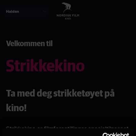
Skip
to
main
content
Velkommen til
Strikkekino
Ta med deg strikketøyet på
kino!
Strikkekino er filmforestillinger spesialtilpasset