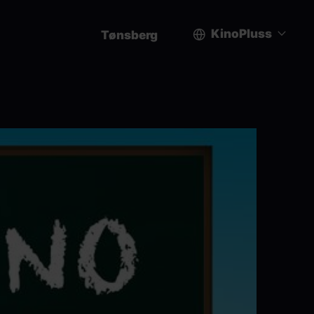
KinoPluss
Tønsberg
User
account
menu