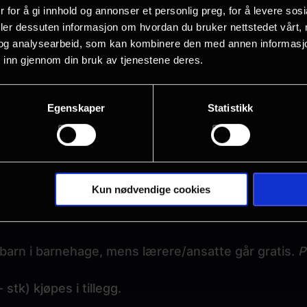
n benytte seg av tilbudet som gir elever halv pris, 
 for å gi innhold og annonser et personlig preg, for å levere sos
deler dessuten informasjon om hvordan du bruker nettstedet vårt,
og analysearbeid, som kan kombinere den med annen informasjon d
å sende en e-post til
Stein.Lian@nfkino.no
med ønske 
 inn gjennom din bruk av tjenestene deres.
psatt i vårt program, bortsett fra opera, festivaler o
Egenskaper
Statistikk
kontakt for en privat visning på dagtid utenom vår
rt eller kontant.
Kun nødvendige cookies
kan vises til skolekinopris før etter en viss periode 
/barn i barnehage, mens lærere/ansatte går gratis.
P
stk) kjøpes i tillegg.