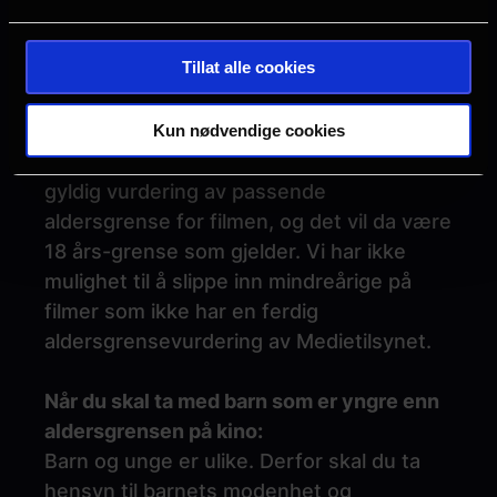
årsgrense på kino.
Tillat alle cookies
TBC - 18 år
Dersom filmen ikke er ferdig vurdert av
Medietilsynet vil det stå "TBC" i
Kun nødvendige cookies
aldersgrensefeltet. Vi har da ikke en
gyldig vurdering av passende
aldersgrense for filmen, og det vil da være
18 års-grense som gjelder. Vi har ikke
mulighet til å slippe inn mindreårige på
filmer som ikke har en ferdig
aldersgrensevurdering av Medietilsynet.
Når du skal ta med barn som er yngre enn
aldersgrensen på kino:
Barn og unge er ulike. Derfor skal du ta
hensyn til barnets modenhet og