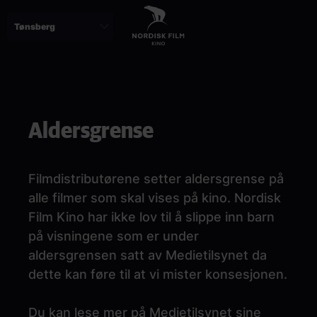
Skip
to
main
content
Paragraphs
Aldersgrense
Filmdistributørene
setter aldersgrense på
alle filmer som skal vises på kino. Nordisk
Film Kino har ikke lov til å slippe inn barn
på visningene som er under
aldersgrensen satt av Medietilsynet da
dette kan føre til at vi mister konsesjonen.
Du kan lese mer på Medietilsynet sine