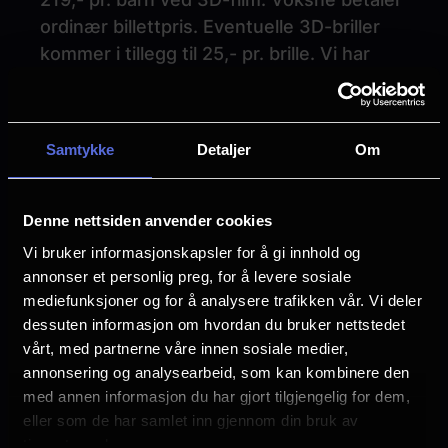
ordinær billettpris. Eventuelle 3D-briller
kommer i tillegg til 25,- pr. brille. Vi har
muligheten til å holde bursdag for inntil 30
barn.
Vi har også et
messaninen,
hvor du kan ha
Samtykke
Detaljer
Om
med medbrakt mat, husk å gi beskjed om
du ønsker dette når du bestiller
kinobursdag.
Denne nettsiden anvender cookies
4DX-visninger inngår ikke i
Vi bruker informasjonskapsler for å gi innhold og
bursdagspakker.
annonser et personlig preg, for å levere sosiale
mediefunksjoner og for å analysere trafikken vår. Vi deler
Praktisk informasjon:
dessuten informasjon om hvordan du bruker nettstedet
vårt, med partnerne våre innen sosiale medier,
Frist for å booke bursdag er 14 dager før
annonsering og analysearbeid, som kan kombinere den
ønsket dato, og det er kun mulig å booke
med annen informasjon du har gjort tilgjengelig for dem,
kinobursdag fra
mandag - torsdag.
Barna
eller som de har samlet inn gjennom din bruk av
får brus til popcorn-filmen, og vann
tjenestene deres.