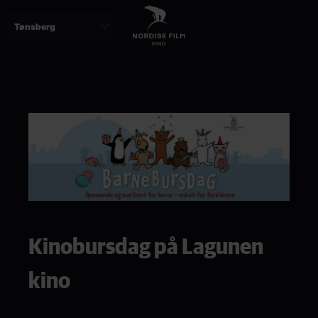
Skip
to
main
content
Paragraphs
Kinobursdag på Lagunen
kino