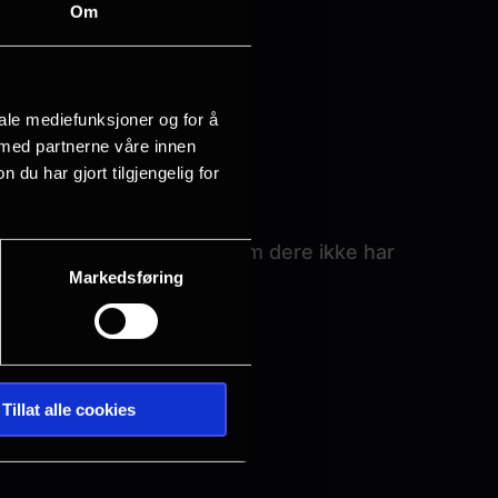
Om
iale mediefunksjoner og for å
 med partnerne våre innen
u har gjort tilgjengelig for
er kr 25,- pr person, dersom dere ikke har
Markedsføring
Tillat alle cookies
g uken etter.