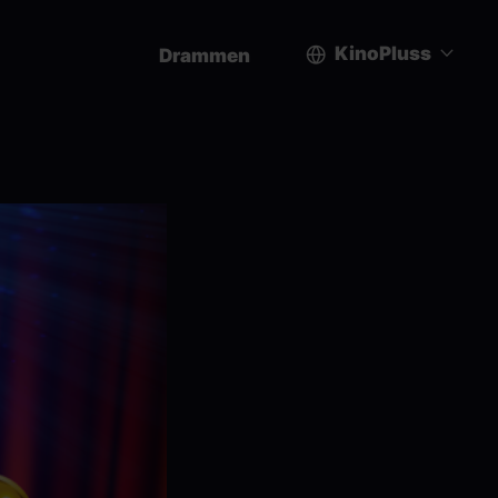
KinoPluss
Drammen
User
account
menu