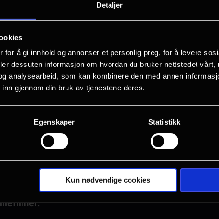
Detaljer
ookies
 for å gi innhold og annonser et personlig preg, for å levere sos
deler dessuten informasjon om hvordan du bruker nettstedet vårt,
og analysearbeid, som kan kombinere den med annen informasjon d
 inn gjennom din bruk av tjenestene deres.
som du ønsker å se 3D-film. I tillegg koster 3D-brill
Egenskaper
Statistikk
rter.
Kun nødvendige cookies
ag og gjelder f.o.m. fredag samme uke, t.o.m. torsda
liefilmer.