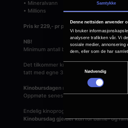
• Mineralvann
Samtykke
• Millions
Denne nettsiden anvender c
Pris kr 229,- pr person
Vi bruker informasjonskapsler
analysere trafikken vår. Vi 
NB!
sosiale medier, annonsering 
Minimum antall barn: 6 stk.
dem, eller som de har samlet
Det tilkommer kr 10,- ekstra pr person der
Samtykkevalg
Nødvendig
tatt med egne 3D-briller.
Kinobursdagen må betales ved ankomst.
Oppmøte senest 15 minutter før filmen sta
Endelig kinoprogram blir lagt ut hver tirsd
Kinobursdag gjelder kun for barne- og fami