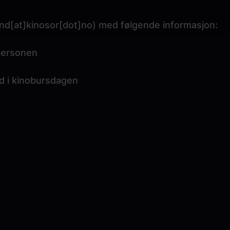
nd[at]kinosor[dot]no)
med følgende informasjon:
tpersonen
ed i kinobursdagen