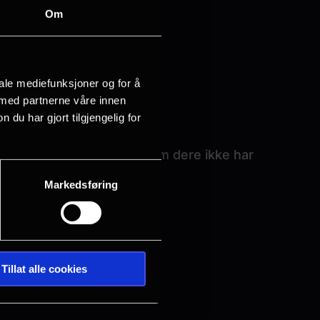
Om
iale mediefunksjoner og for å
 med partnerne våre innen
u har gjort tilgjengelig for
er kr 25,- pr person, dersom dere ikke har
Markedsføring
Tillat alle cookies
g uken etter.