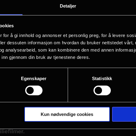
Detaljer
ookies
 for å gi innhold og annonser et personlig preg, for å levere sos
deler dessuten informasjon om hvordan du bruker nettstedet vårt,
og analysearbeid, som kan kombinere den med annen informasjon d
 inn gjennom din bruk av tjenestene deres.
som du ønsker å se 3D-film. I tillegg koster 3D-brill
Egenskaper
Statistikk
rter.
første forestilling
Kun nødvendige cookies
ag og gjelder f.o.m. fredag samme uke, t.o.m. torsda
liefilmer.