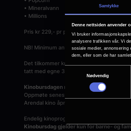
• Popcorn
Samtykke
• Mineralvann
• Millions
Denne nettsiden anvender c
Pris kr 229,- pr person
Vi bruker informasjonskapsler
analysere trafikken vår. Vi 
NB! Minimum antall barn: 6 stk.
sosiale medier, annonsering 
dem, eller som de har samlet
Det tilkommer kr 10,- ekstra pr person der
Samtykkevalg
tatt med egne 3D-briller.
Nødvendig
Kinobursdagen må betales ved ankomst.
Oppmøte senest 15 minutter før filmen sta
Arendal kino åpner dørene 30 minutter før 
Endelig kinoprogram blir lagt ut hver tirsd
Kinobursdag gjelder kun for barne- og fami