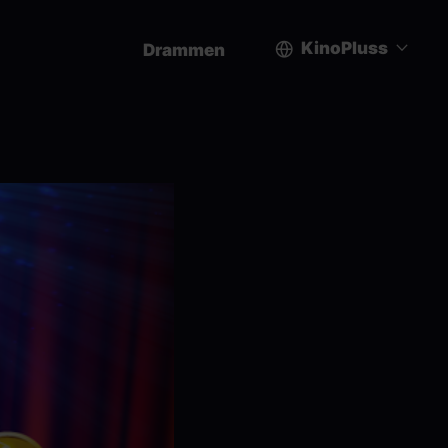
KinoPluss
Drammen
User
account
menu