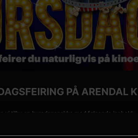
DAGSFEIRING PÅ ARENDAL K
n vi tilby en bursdagspakke med følgende innhold: