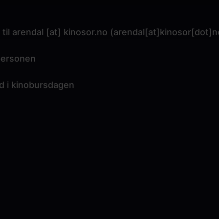
 til
arendal
[at]
kinosor.no
(arendal[at]kinosor[dot]n
tpersonen
ed i kinobursdagen