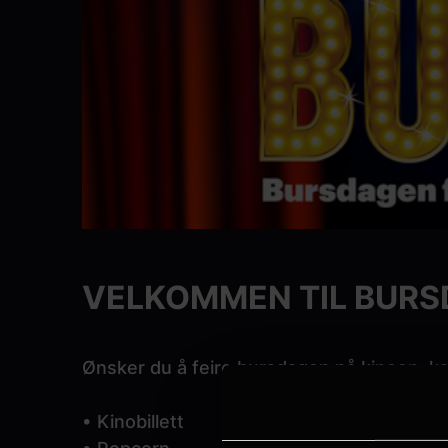
VELKOMMEN TIL BURS
Ønsker du å feire bursdagen på kinoen, ka
• Kinobillett