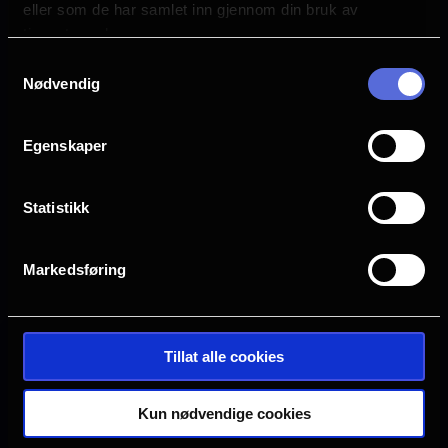
eller som de har samlet inn gjennom din bruk av
tjenestene deres.
Samtykkevalg
Nødvendig
Egenskaper
Statistikk
Markedsføring
Se galleri
Tillat alle cookies
Ingen visninger i
Denne filmen hadde premiere 26.
Kun nødvendige cookies
November 2025. Det er for