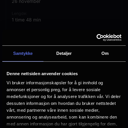
26 november
Lengde
1 time 48 min
Regi
Jared Bush
Byron Howard
Samtykke
Detaljer
Om
Vurdering:
(330 stemmer 84.91%)
Denne nettsiden anvender cookies
Se mer
Sjanger
Vi bruker informasjonskapsler for å gi innhold og
Animation
annonser et personlig preg, for å levere sosiale
Familiefilm
mediefunksjoner og for å analysere trafikken vår. Vi deler
dessuten informasjon om hvordan du bruker nettstedet
Distributør
The Walt Disney Company Nordic
vårt, med partnerne våre innen sosiale medier,
annonsering og analysearbeid, som kan kombinere den
med annen informasjon du har gjort tilgjengelig for dem,