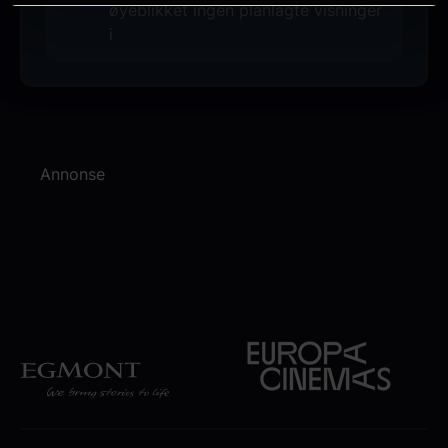
øyeblikket ingen planlagte visninger
i
Annonse