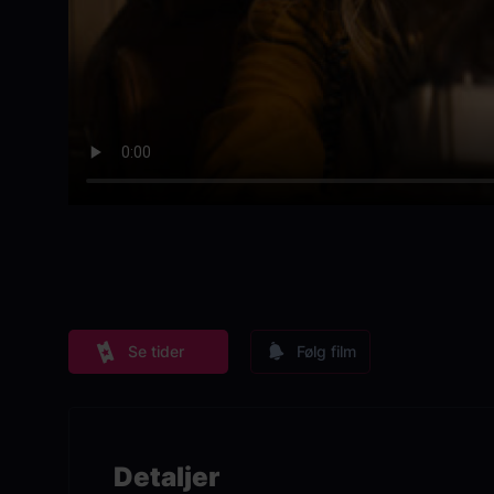
Se tider
Følg film
Detaljer