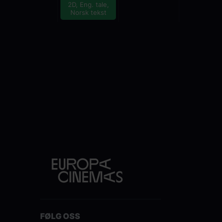
2D, Eng. tale,
Norsk tekst
FØLG OSS