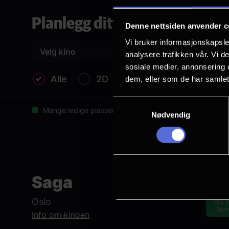
Matthias Schoenaerts
Planlegg ditt besøk
Denne nettsiden anvender c
Originaltittel
Vi bruker informasjonskapsler
Supergirl
Velg kino
analysere trafikken vår. Vi 
Språk
sosiale medier, annonsering 
EN
Alle
2D
dem, eller som de har samlet
Sjanger
Samtykkevalg
Action
Mange ledige plasser
Få ledige plasser
Veld
Nødvendig
Komedie
Superheltfilm
Distributør
Fr
Warner Bros. Discovery
Saga
1
Oslo
2D, E
Nor
Info om kinoen