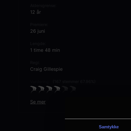
Aldersgrense
12 år
Premiere
26 juni
Lengde
1 time 48 min
Regi
Craig Gillespie
Vurdering:
(167 stemmer 67.96%)
Se mer
Rollebesetning
Jason Momoa
David Krumholtz
Milly Alcock
Samtykke
Eve Ridley