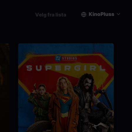
KinoPluss
Velg fra lista
User
account
menu