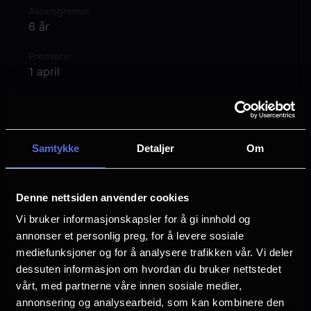
Aldersgrense
6 år
Premiere
1 april
Lengde
1 time 35 min
Regi
Samtykke
Detaljer
Om
Aaron Horvath
Michael Jelenic
Denne nettsiden anvender cookies
Vurdering:
(362 stemmer 78.36%)
Vi bruker informasjonskapsler for å gi innhold og
annonser et personlig preg, for å levere sosiale
mediefunksjoner og for å analysere trafikken vår. Vi deler
Se mer
Rollebesetning
dessuten informasjon om hvordan du bruker nettstedet
Jack Black
vårt, med partnerne våre innen sosiale medier,
Chris Pratt
annonsering og analysearbeid, som kan kombinere den
Benny Safdie