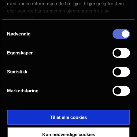
med annen informasjon du har gjort tilgjengelig for dem,
Anya Taylor-Joy
eller som de har samlet inn gjennom din bruk av
Brie Larson
tjenestene deres.
Keegan-Michael Key
Charlie Day
Samtykkevalg
Nødvendig
Språk
NO
Egenskaper
Sjanger
Animation
Statistikk
Distributør
United International Pictures
Markedsføring
Se galleri
Tillat alle cookies
Kun nødvendige cookies