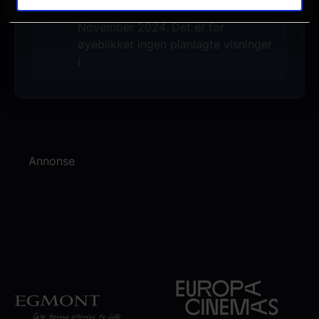
Denne filmen hadde premiere 8.
November 2024. Det er for
øyeblikket ingen planlagte visninger
i
Annonse