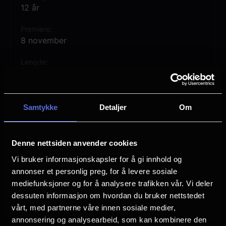
12 år
Premiere
8 november
Lengde
1 time 48 min
Regi
Øystein Mamen
Samtykke
Detaljer
Om
Vurdering:
(10 stemmer 78.60%)
Denne nettsiden anvender cookies
Vi bruker informasjonskapsler for å gi innhold og
Se mer
Språk
annonser et personlig preg, for å levere sosiale
Norsk
mediefunksjoner og for å analysere trafikken vår. Vi deler
dessuten informasjon om hvordan du bruker nettstedet
Sjanger
Dokumentar
vårt, med partnerne våre innen sosiale medier,
annonsering og analysearbeid, som kan kombinere den