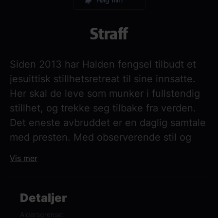
Straff
Siden 2013 har Halden fengsel tilbudt et
jesuittisk stillhetsretreat til sine innsatte.
Her skal de leve som munker i fullstendig
stillhet, og trekke seg tilbake fra verden.
Det eneste avbruddet er en daglig samtale
med presten. Med observerende stil og
ved å følge samtalene mellom presten og
Vis mer
de innsatte kommer vi tettere på tankene
deres, hva de angrer på og hvordan de ser
for seg fremtiden sin.
Detaljer
Aldersgrense