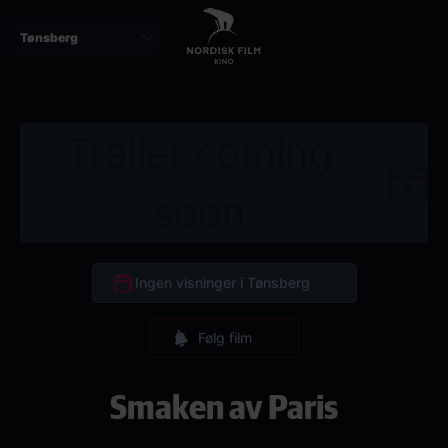
Skip
to
main
content
Trailer coming
soon
Ingen visninger i Tønsberg
Følg film
Smaken av Paris