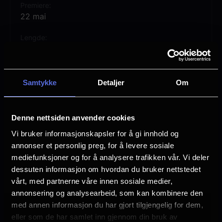
Premiere
22 mai
Lengde
1 time 37 min
Regi
Amélie Bonnin
Samtykke
Detaljer
Om
Vurdering:
(18 stemmer 69.44%)
Denne nettsiden anvender cookies
Vi bruker informasjonskapsler for å gi innhold og
Se mer
Rollebesetning
annonser et personlig preg, for å levere sosiale
Juliette Armanet
mediefunksjoner og for å analysere trafikken vår. Vi deler
Tewfik Jallab
dessuten informasjon om hvordan du bruker nettstedet
Dominique Blanc
vårt, med partnerne våre innen sosiale medier,
François Rollin
annonsering og analysearbeid, som kan kombinere den
Bastien Bouillon
med annen informasjon du har gjort tilgjengelig for dem,
eller som de har samlet inn gjennom din bruk av
Språk