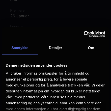
Premiere
26 Januar
Lengde
1 time 23 min
Regi
Rebekka Nystabakk
Samtykke
Detaljer
Om
Vurdering:
(45 stemmer 82.73%)
Denne nettsiden anvender cookies
Vi bruker informasjonskapsler for å gi innhold og
Se mer
Språk
annonser et personlig preg, for å levere sosiale
Norsk
mediefunksjoner og for å analysere trafikken vår. Vi deler
dessuten informasjon om hvordan du bruker nettstedet
Sjanger
vårt, med partnerne våre innen sosiale medier,
Dokumentar
annonsering og analysearbeid, som kan kombinere den
Distributør
med annen informasjon du har gjort tilgjengelig for dem,