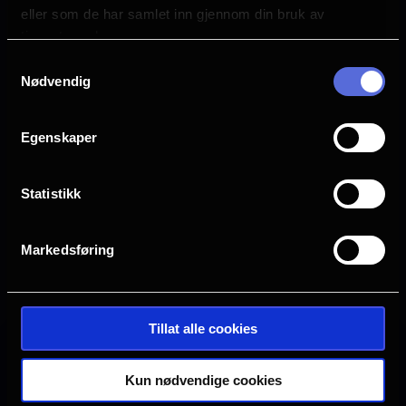
Norsk Filmdistribusjon
eller som de har samlet inn gjennom din bruk av
tjenestene deres.
Samtykkevalg
Nødvendig
Egenskaper
Statistikk
Markedsføring
Se galleri
Tillat alle cookies
Ingen visninger i
Kun nødvendige cookies
Denne filmen hadde premiere 26.