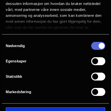
dessuten informasjon om hvordan du bruker nettstedet
vårt, med partnerne våre innen sosiale medier,
Se mer
Sjanger
annonsering og analysearbeid, som kan kombinere den
Unknown
med annen informasjon du har gjort tilgjengelig for dem,
eller som de har samlet inn gjennom din bruk av
Distributør
tjenestene deres.
Another World Entertainment
Samtykkevalg
Nødvendig
Egenskaper
Statistikk
Markedsføring