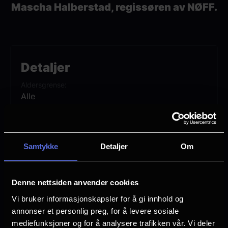
Mascha Halberstad, regissøren av NØFF.
Detaljer
Aldersgrense
Alle
Premiere
24 Januar
Samtykke
Detaljer
Om
Lengde
1 time 11 min
Denne nettsiden anvender cookies
Regi
Mascha Halberstad
Vi bruker informasjonskapsler for å gi innhold og
annonser et personlig preg, for å levere sosiale
Vurdering:
(0 stemmer 0.00%)
mediefunksjoner og for å analysere trafikken vår. Vi deler