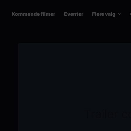
Skip
to
Kommende filmer
Eventer
Flere valg
main
content
Main
navigation
Trailer 