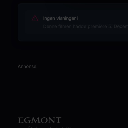
Originaltittel
Pushpa 2: The Rule (Telugu)
Ingen visninger i
Sjanger
Denne filmen hadde premiere 5. Decembe
Action
Drama
Distributør
Bollywood Films
Annonse