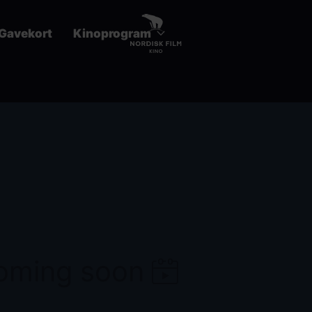
Gavekort
Kinoprogram
coming soon