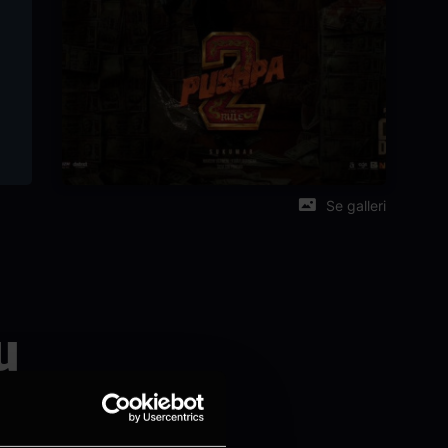
Se galleri
u