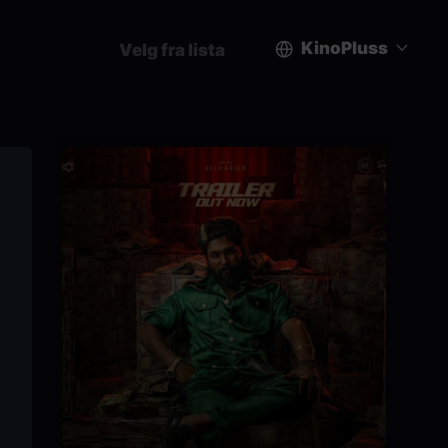
KinoPluss
Velg fra lista
User
account
menu