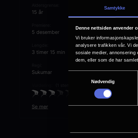
Aldersgrense
Samtykke
15 år
Premiere
Denne nettsiden anvender c
5 desember
Vi bruker informasjonskapsler
analysere trafikken vår. Vi 
Lengde
3 timer 15 min
sosiale medier, annonsering 
dem, eller som de har samlet
Regi
Sukumar
Samtykkevalg
Nødvendig
Vurdering:
(1 stemmer 50.00%)
Se mer
Rollebesetning
Allu Arjun
Rashmika Mandanna
Fahadh Faasil