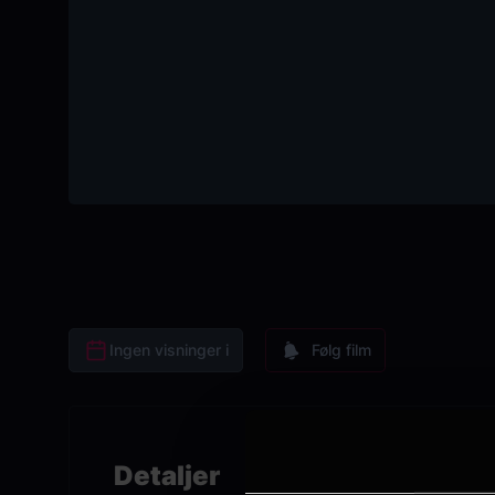
Ingen visninger i
Følg film
Detaljer