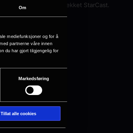
film med stor Stjernespekket StarCast.
Om
iale mediefunksjoner og for å
 med partnerne våre innen
u har gjort tilgjengelig for
Markedsføring
Tillat alle cookies