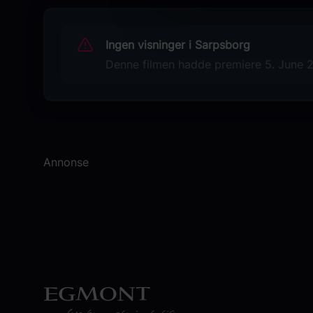
Ram Charan
Shiva Rajkumar
Ingen visninger i Sarpsborg
Upendra Limaye
John Vijay
Denne filmen hadde premiere 5. June 20
Rajatava Dutta Satya
Aadukalam Naren
Jagapathi Basu
Divyendu
Ajay Ghosh
Annonse
Mahesh Achanta
Shruti Haasan
Viji Chandrasekhar
Originaltittel
Peddi
Språk
HI