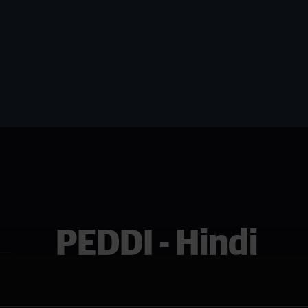
PEDDI - Hindi
Se den i Sarpsborg