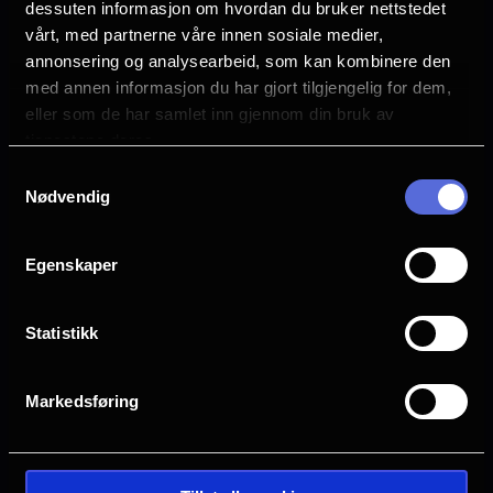
dessuten informasjon om hvordan du bruker nettstedet
trace of sentimentality, the film is a mirror
Se mer
vårt, med partnerne våre innen sosiale medier,
Rollebesetning
in which we see ourselves with
annonsering og analysearbeid, som kan kombinere den
Marte Engebrigtsen
med annen informasjon du har gjort tilgjengelig for dem,
Per Kjerstad
devastating clarity”
eller som de har samlet inn gjennom din bruk av
Esben Smed
tjenestene deres.
Danica Curcic
Regissør Maria Sødahls forrige film "Håp"
Aziz Capkurt
Samtykkevalg
(Stellan Skarsgård, Andrea Bræin Hovig)
Nødvendig
Språk
mottok strålende anmeldelser, ble solgt til
DA
mer enn 30 land og var short listed til
Egenskaper
Oscar.
Sjanger
Drama
Statistikk
Distributør
Nordisk Film Distribusjon
Markedsføring