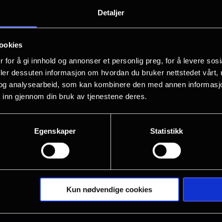
Matthias jobber for byrået «My Compani
Detaljer
spille roller i deres privatliv. Trenger
vennene dine? En «perfekt sønn»? Eller
ookies
øve inn en krangel? Uansett hva det er
 for å gi innhold og annonser et personlig preg, for å levere sos
utfører hver persona feilfritt, finner h
deler dessuten informasjon om hvordan du bruker nettstedet vårt,
stand til å få kontakt med sitt eget liv 
og analysearbeid, som kan kombinere den med annen informasjon d
bursdagsoppgave, gir Matthias offentli
 inn gjennom din bruk av tjenestene deres.
Vis mer
Påfuglen er en tragikomisk og absurd sat
prestasjon, og utforsker hvordan selvet 
Egenskaper
Statistikk
roller.
Kun nødvendige cookies