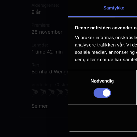
Aldersgrense
Samtykke
9 år
Premiere
Denne nettsiden anvender c
28 november
Vi bruker informasjonskapsler
analysere trafikken vår. Vi 
Lengde
1 time 42 min
sosiale medier, annonsering 
dem, eller som de har samlet
Regi
Bernhard Wenger
Samtykkevalg
Nødvendig
Vurdering:
(0 stemmer 0.00%)
Se mer
Rollebesetning
Julia Franz Richter
Theresa Frostad Eggesbø
Anton Noori
Maria Hofstätter