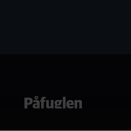
Påfuglen
Se den i Sarpsborg