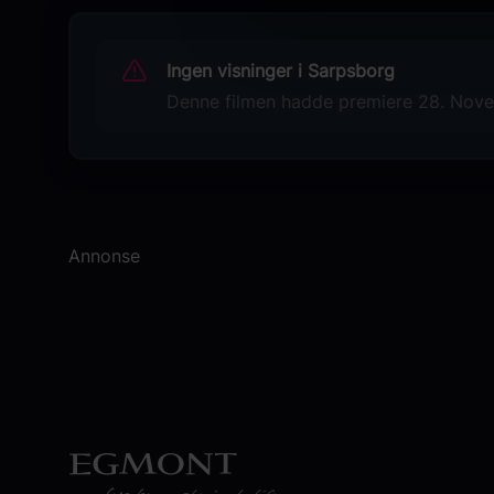
Albrecht Schuch
Salka Weber
Ingen visninger i Sarpsborg
Originaltittel
Denne filmen hadde premiere 28. Novem
Pfau - bin ich echt?
Språk
DE
Sjanger
Annonse
Komedie
Distributør
Another World Entertainment