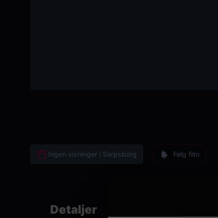
Ingen visninger i Sarpsborg
Følg film
Detaljer