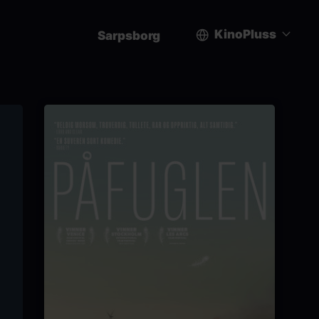
KinoPluss
Sarpsborg
User
account
menu