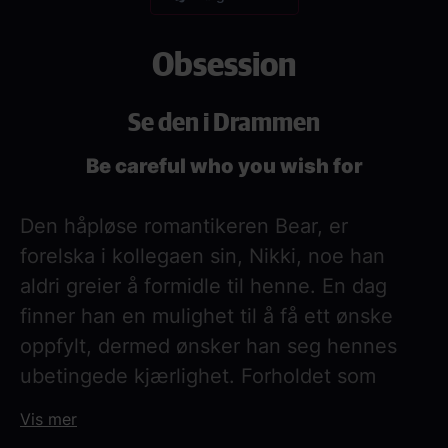
Obsession
Se den i Drammen
Be careful who you wish for
Den håpløse romantikeren Bear, er
forelska i kollegaen sin, Nikki, noe han
aldri greier å formidle til henne. En dag
finner han en mulighet til å få ett ønske
oppfylt, dermed ønsker han seg hennes
ubetingede kjærlighet. Forholdet som
blomstrer umiddelbart blir raskt
Vis mer
klaustrofobisk og ubehagelig, noe som gjør