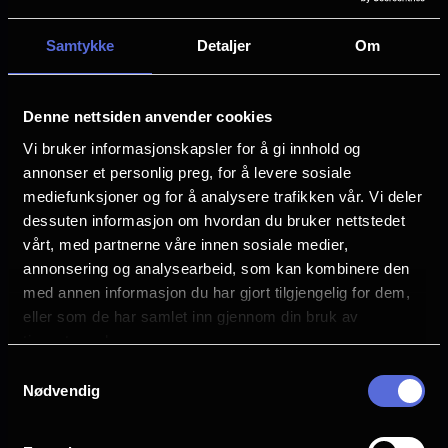
Andy Richter
Megan Lawless
Samtykke
Detaljer
Om
Cooper Tomlinson
Michael Johnston
Denne nettsiden anvender cookies
Språk
Vi bruker informasjonskapsler for å gi innhold og
EN
annonser et personlig preg, for å levere sosiale
mediefunksjoner og for å analysere trafikken vår. Vi deler
Sjanger
Horror
dessuten informasjon om hvordan du bruker nettstedet
vårt, med partnerne våre innen sosiale medier,
Distributør
annonsering og analysearbeid, som kan kombinere den
United International Pictures
med annen informasjon du har gjort tilgjengelig for dem,
eller som de har samlet inn gjennom din bruk av
tjenestene deres.
Samtykkevalg
Nødvendig
Se galleri