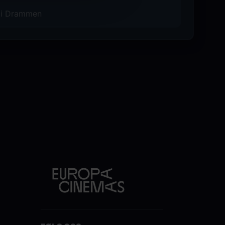
awn into the world of a child who, like
r i Drammen
icult to make that dream come true.
userer på barndomsårene til Mustafa
afas barndom, drømmen om å bli soldat,
g reisen mot å realisere den drømmen.
tte år gammel gutt i dag. Mustafas
bestefar, Arif.
aut, fremstår som et barn hvis
. Foreldrene til Kemal ønsker at han skal