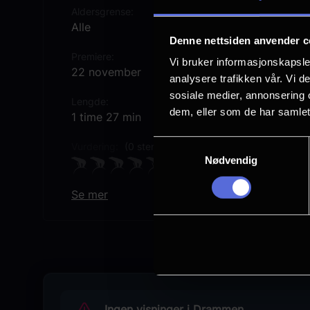
Aldersgrense
Alle
Denne nettsiden anvender c
Premiere
Vi bruker informasjonskapsler
22 november
analysere trafikken vår. Vi 
sosiale medier, annonsering 
Lengde
dem, eller som de har samlet
1 time 27 min
Samtykkevalg
Vurdering:
(0 stemmer 0.00%)
Nødvendig
Se mer
Språk
Tyrkisk
Sjanger
Barnefilm
Distributør
Uavhengig distribusjon
Ingen visninger i Drammen