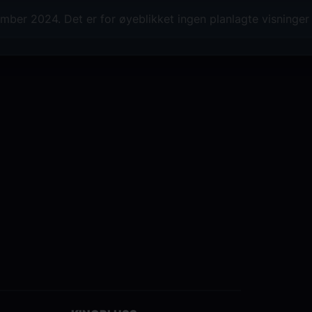
the story of Mustafa Kemal, Kemal is dr
ber 2024. Det er for øyeblikket ingen planlagte visninge
him, had a big dream and found it diff
Prosjektet med tittelen "MUSTAFA" fok
Kemal ATATÜRK. Det dykker ned i Must
som over tid slo rot i tankene hans, o
Denne historien inspirerer Kemal, en å
historie blir fortalt av hans 85 år gamle 
Kemal, som nå drømmer om å bli astron
ambisjoner ikke blir støttet av familien