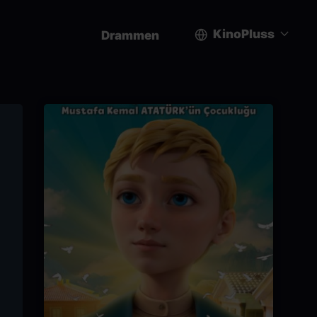
KinoPluss
Drammen
User
account
menu