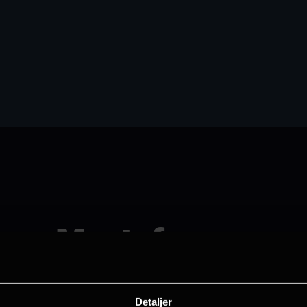
Mustafa
Se den i Drammen
Detaljer