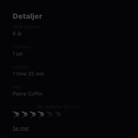
sammen med en grønn skapning for å rette
opp katastrofen de selv skapte.
Detaljer
Aldersgrense
6 år
Premiere
1 juli
Lengde
1 time 25 min
Regi
Pierre Coffin
Vurdering:
(85 stemmer 69.12%)
Se mer
Rollebesetning
Jesse Eisenberg