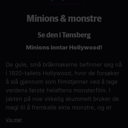
Minions & monstre
Se den i Tønsberg
Minions inntar Hollywood!
De gule, små bråkmakerne befinner seg nå
i 1920-tallets Hollywood, hvor de forsøker
å slå gjennom som filmstjerner ved å lage
verdens første helaftens monsterfilm. I
jakten på noe virkelig skummelt bruker de
magi til å fremkalle ekte monstre, og et
kaos oppstår langt utover selve filmsettet.
Vis mer
Etter å ha mistet kontrollen slår de seg