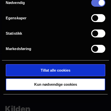
Nødvendig
Planlegg ditt besøk i Tønsberg
Egenskaper
Statistikk
Alle
2D
Markedsføring
Mange ledige plasser
Tillat alle cookies
Få ledige plasser
Veldig få ledige plasser
Utsolgt
Kun nødvendige cookies
Kilden