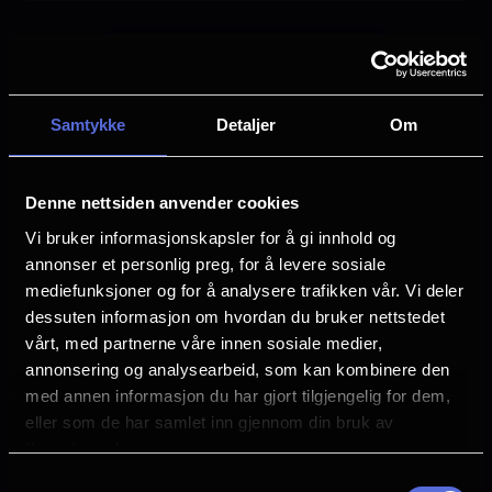
Pierre Coffin
Jeff Bridges
Christoph Waltz
Zoey Deutch
Allison Janney
Samtykke
Detaljer
Om
Trey Parker
Språk
Denne nettsiden anvender cookies
EN
Vi bruker informasjonskapsler for å gi innhold og
annonser et personlig preg, for å levere sosiale
Sjanger
mediefunksjoner og for å analysere trafikken vår. Vi deler
Animation
dessuten informasjon om hvordan du bruker nettstedet
Children's Movie
vårt, med partnerne våre innen sosiale medier,
Distributør
annonsering og analysearbeid, som kan kombinere den
United International Pictures
med annen informasjon du har gjort tilgjengelig for dem,
eller som de har samlet inn gjennom din bruk av
tjenestene deres.
Se galleri
Samtykkevalg