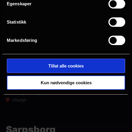
Egenskaper
Planlegg ditt besøk i Sarpsborg
Statistikk
Markedsføring
Alle
2D
Tillat alle cookies
Mange ledige plasser
Kun nødvendige cookies
Få ledige plasser
Veldig få ledige plasser
Utsolgt
Sarpsborg