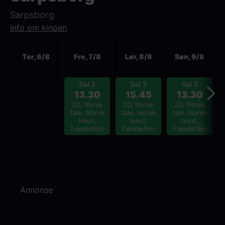
Sarpsborg
Info om kinoen
Neste
Tor, 6/8
Fre, 7/8
Lør, 8/8
Søn, 9/8
Sal 3
Sal 3
Sal 3
13.30
15.45
13.30
2D, Norsk
2D, Norsk
2D, Norsk
tale, Norsk
tale, Norsk
tale, Norsk
tekst,
tekst,
tekst,
Familiefilm
Familiefilm
Familiefilm
Annonse