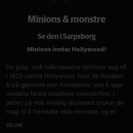
Minions & monstre
Se den i Sarpsborg
Minions inntar Hollywood!
De gule, små bråkmakerne befinner seg nå
i 1920-tallets Hollywood, hvor de forsøker
å slå gjennom som filmstjerner ved å lage
verdens første helaftens monsterfilm. I
jakten på noe virkelig skummelt bruker de
magi til å fremkalle ekte monstre, og et
kaos oppstår langt utover selve filmsettet.
Vis mer
Etter å ha mistet kontrollen slår de seg