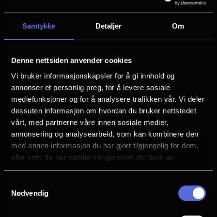
Pierre Coffin
Jeff Bridges
Samtykke
Detaljer
Om
Christoph Waltz
Zoey Deutch
Allison Janney
Denne nettsiden anvender cookies
Trey Parker
Vi bruker informasjonskapsler for å gi innhold og
Språk
annonser et personlig preg, for å levere sosiale
EN
mediefunksjoner og for å analysere trafikken vår. Vi deler
dessuten informasjon om hvordan du bruker nettstedet
Sjanger
vårt, med partnerne våre innen sosiale medier,
Animation
annonsering og analysearbeid, som kan kombinere den
Children's Movie
med annen informasjon du har gjort tilgjengelig for dem,
eller som de har samlet inn gjennom din bruk av
Distributør
tjenestene deres.
United International Pictures
Samtykkevalg
Nødvendig
Se galleri