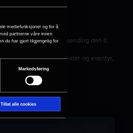
ekte 30. desember 2006.
iale mediefunksjoner og for å
 med partnerne våre innen
 lerretet i en festlig gjensending den 6.
u har gjort tilgjengelig for
kombinerer sang, dukketeater og eventyr,
v J. D. McClatchy.
Markedsføring
Tillat alle cookies