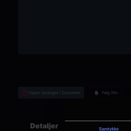
Ingen visninger i Drammen
Følg film
Detaljer
Samtykke