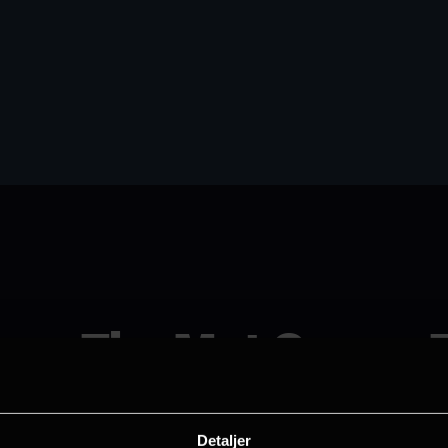
The Met Opera: 
(Reprise)
Detaljer