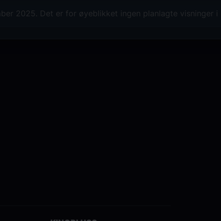
Nattens dronning: Erika Miklósa
er 2025. Det er for øyeblikket ingen planlagte visninger
Tamino: Matthew Polenzani
Monostatos: Greg Fedderly
Papageno: Nathan Gunn
Taler: David Pittsinger
Sarastro: René Pape
Produksjon: Julie Taymor
Scenografi: George Tsypin