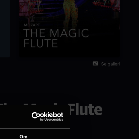
Se galleri
The Magic Flute
Om