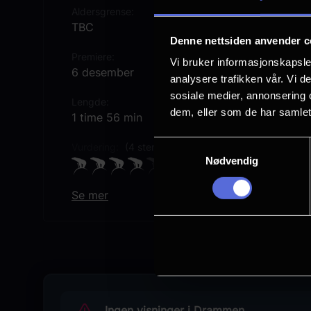
Aldersgrense
TBC
Denne nettsiden anvender c
Premiere
Vi bruker informasjonskapsler
6 desember
analysere trafikken vår. Vi 
sosiale medier, annonsering 
Lengde
dem, eller som de har samlet
1 time 56 min
Samtykkevalg
Vurdering:
(4 stemmer 75.00%)
Nødvendig
Se mer
Originaltittel
The Met Opera: The Magic Flute (Reprise)
Sjanger
Opera
Distributør
Uavhengig distribusjon
Ingen visninger i Drammen