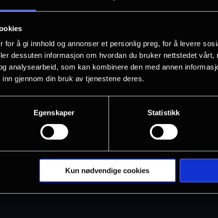
Se den i Drammen
ookies
Familiespesial – opprinnelig sendt dir
 for å gi innhold og annonser et personlig preg, for å levere sos
deler dessuten informasjon om hvordan du bruker nettstedet vårt,
Mozarts Tryllefløyten vender tilbake til
og analysearbeid, som kan kombinere den med annen informasjon d
 inn gjennom din bruk av tjenestene deres.
desember 2025.
Julie Taymors fantasirike oppsetning 
og er en engelsk versjon tilrettelagt a
Egenskaper
Statistikk
Vis mer
Rolleliste:
Dirigent: James Levine
Kun nødvendige cookies
Pamina: Ying Huang