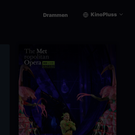
KinoPluss
Drammen
User
account
menu