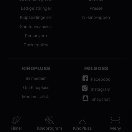
Ledige stillinger
Presse
Kjøpsbetingelser
NFkino-appen
Samfunnsansvar
Personvern
Cookiepolicy
KINOPLUSS
FØLG OSS
Bli medlem
Facebook
Om Kinopluss
Instagram
Medlemsvilkår
Snapchat
Mobile
Filmer
Kinoprogram
KinoPluss
Meny