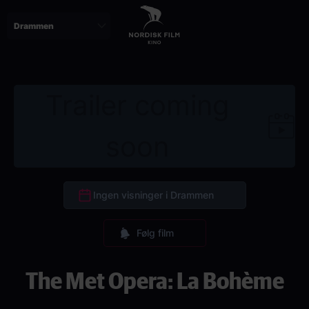
Skip
to
main
content
Trailer coming
soon
Ingen visninger i Drammen
Følg film
The Met Opera: La Bohème