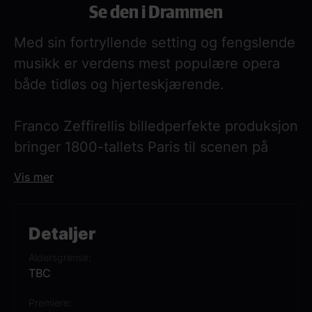
Se den i Drammen
Med sin fortryllende setting og fengslende
musikk er verdens mest populære opera
både tidløs og hjerteskjærende.
Franco Zeffirellis billedperfekte produksjon
bringer 1800-tallets Paris til scenen på
Met, mens Puccinis unge venner og
Vis mer
elskende navigerer gjennom gledene og
kampene ved et bohemliv.
Detaljer
Sopran Juliana Grigoryan er den svake
Aldersgrense
syersken Mimì, overfor tenor Freddie De
TBC
Tommaso som den lidenskapelige poeten
Premiere