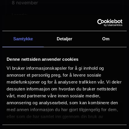
Rodolfo.
8 november
Lengde
Keri-Lynn Wilson dirigerer forestillingen 8.
3 timer 29 min
november, som vil bli sendt direkte fra
Vurdering:
(4 stemmer 83.50%)
scenen på The Met. Rolleliste:
Samtykke
Detaljer
Om
Dirigent: Keri-Lynn Wilson
Se mer
Sjanger
Denne nettsiden anvender cookies
Opera
Vi bruker informasjonskapsler for å gi innhold og
Mimì: Juliana Grigoryan
Distributør
annonser et personlig preg, for å levere sosiale
Uavhengig distribusjon
mediefunksjoner og for å analysere trafikken vår. Vi deler
Musetta: Heidi Stober
dessuten informasjon om hvordan du bruker nettstedet
vårt, med partnerne våre innen sosiale medier,
annonsering og analysearbeid, som kan kombinere den
Rodolfo: Freddie De Tommaso
med annen informasjon du har gjort tilgjengelig for dem,
eller som de har samlet inn gjennom din bruk av
Marcello: Lucas Meachem
tjenestene deres.