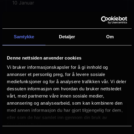
Marco Armiliato.
10 Januar
Lengde
Sopran Lisette Oropesa og tenor Lawrence
3 timer 47 min
Brownlee er Elvira og Arturo, forent av
Vurdering:
(3 stemmer 83.33%)
kjærlighet men splittet av de politiske
Samtykke
Detaljer
Om
konfliktene under den engelske
borgerkrigen, med baryton Artur Ruciński
Se mer
Sjanger
Denne nettsiden anvender cookies
som Riccardo, som er forlovet med Elvira
Opera
Vi bruker informasjonskapsler for å gi innhold og
mot hennes vilje, og bassbaryton Christian
annonser et personlig preg, for å levere sosiale
Distributør
Van Horn som Elviras sympatiske onkel
mediefunksjoner og for å analysere trafikken vår. Vi deler
Uavhengig distribusjon
dessuten informasjon om hvordan du bruker nettstedet
Giorgio.
vårt, med partnerne våre innen sosiale medier,
annonsering og analysearbeid, som kan kombinere den
Rolleliste:
med annen informasjon du har gjort tilgjengelig for dem,
eller som de har samlet inn gjennom din bruk av
tjenestene deres.
Dirigent: Marco Armiliato
Samtykkevalg