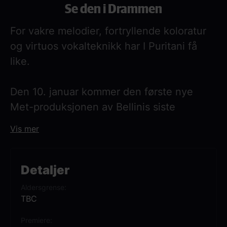
Se den i Drammen
For vakre melodier, fortryllende koloratur
og virtuos vokalteknikk har I Puritani få
like.
Den 10. januar kommer den første nye
Met-produksjonen av Bellinis siste
mesterverk på nesten 50 år – en slående
Vis mer
iscenesettelse av Charles Edwards, som
gjør sin regidebut ved Met etter en rekke
suksesser som scenograf.
Detaljer
Aldersgrense
Met har samlet et stjernelag av sangere til
TBC
de krevende hovedrollene, dirigert av
Premiere