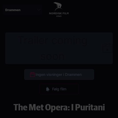
Skip
to
main
content
Trailer coming
soon
Ingen visninger i Drammen
Følg film
The Met Opera: I Puritani