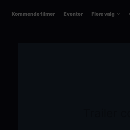
Skip
to
Kommende filmer
Eventer
Flere valg
main
content
Main
navigation
Trailer 