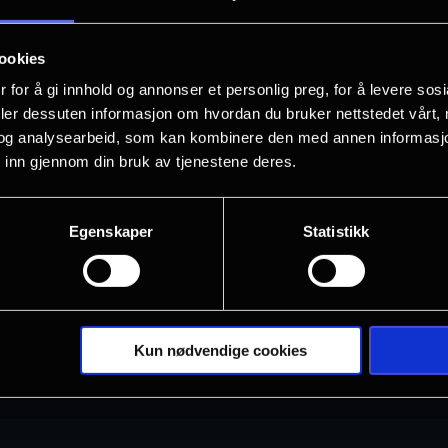
Opprinnelig sendt direkte 1. januar 202
ookies
 for å gi innhold og annonser et personlig preg, for å levere sos
Massenets Cendrillon (Askepott) vender
deler dessuten informasjon om hvordan du bruker nettstedet vårt,
og analysearbeid, som kan kombinere den med annen informasjon d
Sopran Isabel Leonard spiller Askepott
 inn gjennom din bruk av tjenestene deres.
moderne visuell stil og klassisk elegan
Vis mer
Egenskaper
Statistikk
Rolleliste:
Dirigent: Emmanuel Villaume
Cinderella: Isabel Leonard
Kun nødvendige cookies
Feen: Jessica Pratt