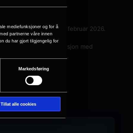
2.
iale mediefunksjoner og for å
 tilbake til kinoene 14. februar 2026.
 med partnerne våre innen
u har gjort tilgjengelig for
 i en fortryllende produksjon med
se.
Markedsføring
Tillat alle cookies