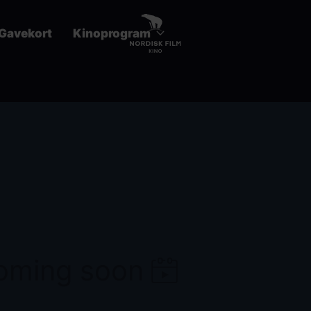
Gavekort
Kinoprogram
coming soon