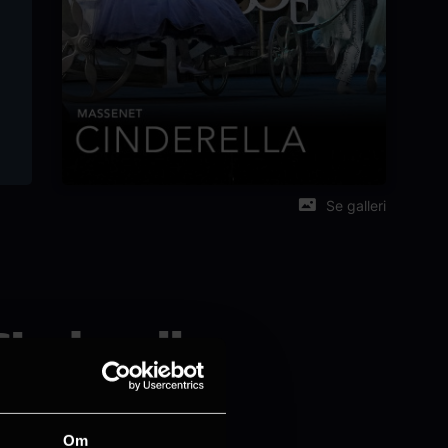
Se galleri
Cinderella
Om