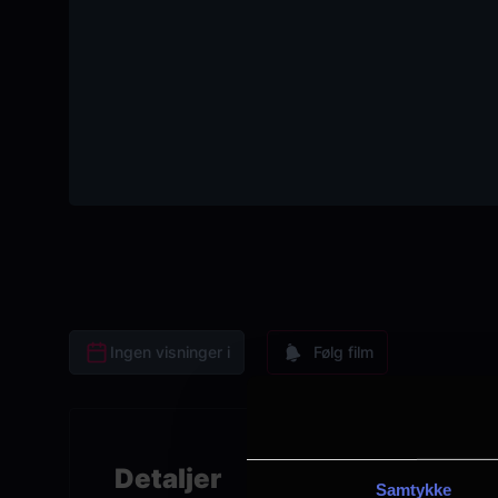
Ingen visninger i
Følg film
Detaljer
Samtykke