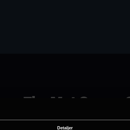
The Met Opera: 
(Reprise)
Detaljer