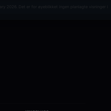
Prins Charming: Emily D’Angelo
ry 2026. Det er for øyeblikket ingen planlagte visninger i
Madame de la Haltière: Stephanie Blyt
Pandolfe: Laurent Naouri
Produksjon: Laurent Pelly
Scenografi: Barbara de Limburg
Kostymedesign: Laurent Pelly
Lysdesign: Duane Schuler
Koreografi: Laura Scozzi