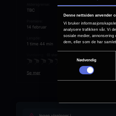
Aldersgrense
TBC
Denne nettsiden anvender c
Premiere
Vi bruker informasjonskapsler
14 februar
analysere trafikken vår. Vi 
sosiale medier, annonsering 
Lengde
dem, eller som de har samlet
1 time 44 min
Samtykkevalg
Vurdering:
(0 stemmer 0.00%)
Nødvendig
Se mer
Originaltittel
The Met Opera: Cinderella (Reprise)
Sjanger
Opera
Distributør
Uavhengig distribusjon
Ingen visninger i