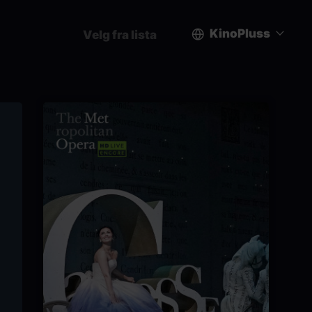
KinoPluss
Velg fra lista
User
account
menu