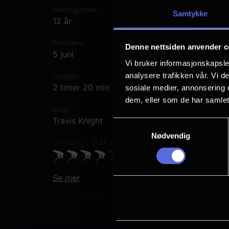
Aldersgrense
Samtykke
12 år
Premiere
Denne nettsiden anvender c
5 juni
Vi bruker informasjonskapsler
analysere trafikken vår. Vi 
Lengde
2 timer 20 min
sosiale medier, annonsering 
dem, eller som de har samlet
Regi
Travis Knight
Samtykkevalg
Nødvendig
Vurdering:
(134 stemmer 75.03%)
Se mer
Rollebesetning
Morena Baccarin
Charlotte Riley
Nicholas Galitzine
Alison Brie