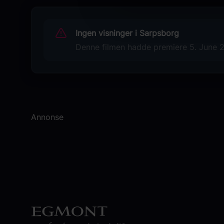
James Purefoy
Jóhannes Haukur Jóhannesson
Ingen visninger i Sarpsborg
med Kristen Wiig som stemmen til
“Roboto”
Denne filmen hadde premiere 5. June 20
Camila Mendes
og med Jared Leto og Idris Elba
Originaltittel
Masters of the Universe
Annonse
Sjanger
Action
Sci-Fi
Adventure
Distributør
SF Norge