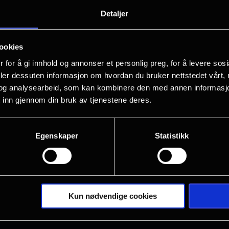
Når den ti år gamle prins Adam blir ka
Detaljer
Jorden, blir han ved et uhell skilt fra 
forbindelsen til hjemstedet på Eternia.
ookies
i å spore det opp, og blir fraktet tilb
 for å gi innhold og annonser et personlig preg, for å levere sos
hjemplaneten mot Skeletors onde kreft
deler dessuten informasjon om hvordan du bruker nettstedet vårt,
For å beseire en så mektig fiende må 
og analysearbeid, som kan kombinere den med annen informasjon d
 inn gjennom din bruk av tjenestene deres.
hemmelighetene fra sin egen fortid –
Vis mer
mannen i universet!
Egenskaper
Statistikk
MASTERS OF THE UNIVERSE er regissert
Galitzine, Camila Mendes, Idris Elba og 
Kun nødvendige cookies