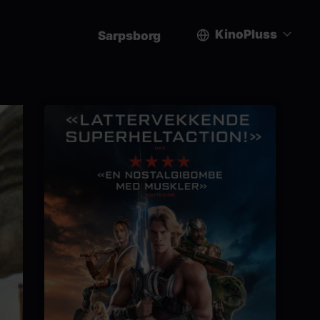
KinoPluss
Sarpsborg
User
account
menu