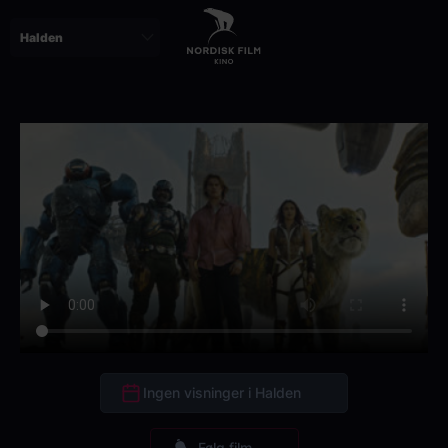
Skip
to
main
content
Ingen visninger i Halden
Følg film