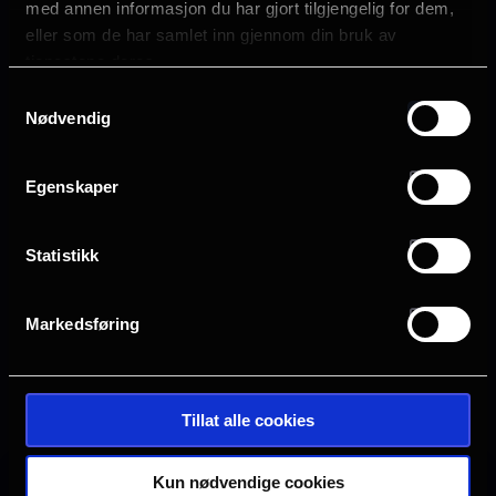
med annen informasjon du har gjort tilgjengelig for dem,
Alison Brie
eller som de har samlet inn gjennom din bruk av
James Purefoy
tjenestene deres.
Jóhannes Haukur Jóhannesson
med Kristen Wiig som stemmen til “Roboto”
Samtykkevalg
Camila Mendes
Nødvendig
og med Jared Leto og Idris Elba
Egenskaper
Sjanger
Action
Sci-Fi
Statistikk
Adventure
Distributør
Markedsføring
SF Norge
Se galleri
Tillat alle cookies
Kun nødvendige cookies