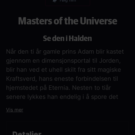
Masters of the Universe
Se den i Halden
Når den ti år gamle prins Adam blir kastet
gjennom en dimensjonsportal til Jorden,
blir han ved et uhell skilt fra sitt magiske
Kraftsverd, hans eneste forbindelsen til
hjemstedet på Eternia. Nesten to tiår
senere lykkes han endelig i å spore det
opp, og blir fraktet tilbake gjennom
Vis mer
verdensrommet for å forsvare
hjemplaneten mot Skeletors onde krefter.
For å beseire en så mektig fiende må prins
Detaljer