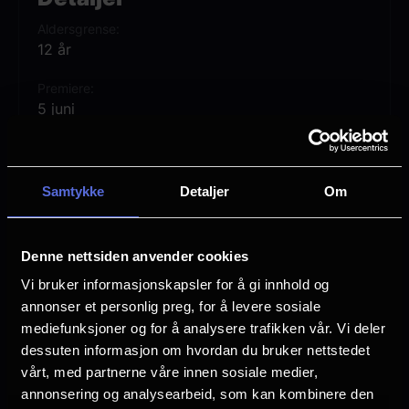
Adam først avdekke hemmelighetene fra
Aldersgrense
sin egen fortid – og tre frem som He-Man:
12 år
den mektigste mannen i universet!
Premiere
5 juni
MASTERS OF THE UNIVERSE er regissert
Lengde
av Travis Knight, og har Nicholas Galitzine,
2 timer 20 min
Camila Mendes, Idris Elba og Jared Leto i
Samtykke
Detaljer
Om
Regi
sentrale roller.
Travis Knight
Denne nettsiden anvender cookies
Vurdering:
(135 stemmer 74.84%)
Vi bruker informasjonskapsler for å gi innhold og
annonser et personlig preg, for å levere sosiale
Se mer
mediefunksjoner og for å analysere trafikken vår. Vi deler
Rollebesetning
dessuten informasjon om hvordan du bruker nettstedet
Morena Baccarin
vårt, med partnerne våre innen sosiale medier,
Charlotte Riley
annonsering og analysearbeid, som kan kombinere den
Nicholas Galitzine