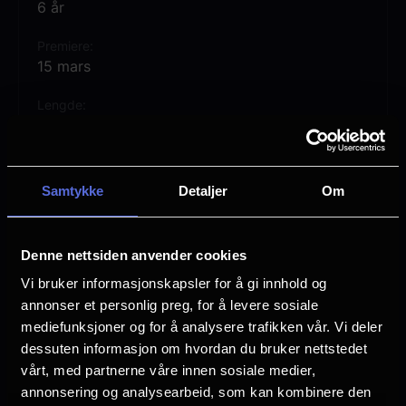
6 år
Premiere
15 mars
Lengde
1 time 34 min
Regi
Mike Mitchell
Samtykke
Detaljer
Om
Stephanie Stine
Vurdering:
(410 stemmer 79.49%)
Denne nettsiden anvender cookies
Vi bruker informasjonskapsler for å gi innhold og
annonser et personlig preg, for å levere sosiale
Se mer
Rollebesetning
mediefunksjoner og for å analysere trafikken vår. Vi deler
Jack Black
dessuten informasjon om hvordan du bruker nettstedet
Angelina Jolie
vårt, med partnerne våre innen sosiale medier,
Seth Rogen
annonsering og analysearbeid, som kan kombinere den
Awkwafina