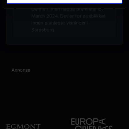
Ingen visninger i Sarpsborg
Denne filmen hadde premiere 15.
March 2024. Det er for øyeblikket
ingen planlagte visninger i
Sarpsborg
Annonse