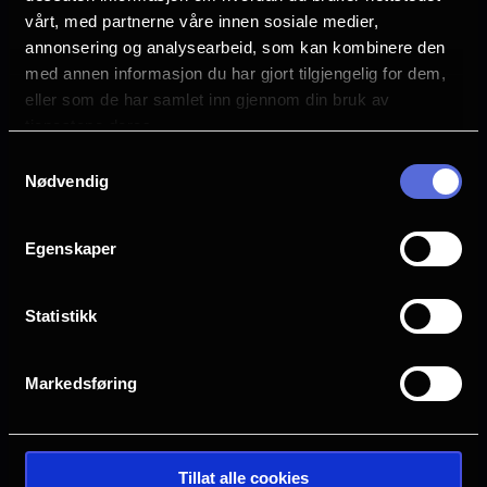
vårt, med partnerne våre innen sosiale medier,
Se mer
Sjanger
annonsering og analysearbeid, som kan kombinere den
Children's Movie
med annen informasjon du har gjort tilgjengelig for dem,
Adventure
eller som de har samlet inn gjennom din bruk av
Familiefilm
tjenestene deres.
Animation
Samtykkevalg
Nødvendig
Distributør
Ymer Media
Egenskaper
Statistikk
Markedsføring
Tillat alle cookies