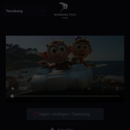
Skip
to
main
content
Ingen visninger i Tønsberg
Følg film