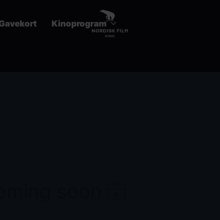
Gavekort
Kinoprogram
coming soon