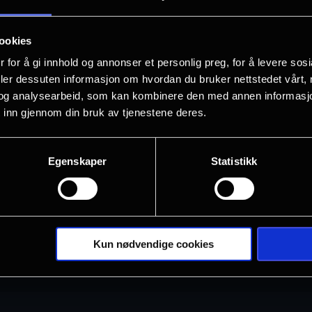
action!
ookies
*
Møt filmskapere og skuespillere
 for å gi innhold og annonser et personlig preg, for å levere sos
deler dessuten informasjon om hvordan du bruker nettstedet vårt,
Les mer om filmene her:
https://barne
og analysearbeid, som kan kombinere den med annen informasjon d
 inn gjennom din bruk av tjenestene deres.
Egenskaper
Statistikk
Kun nødvendige cookies