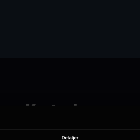
Kort mix
Åtte kortfilmer som både engasjerer og
Detaljer