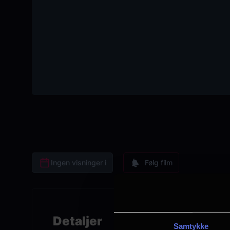
Ingen visninger i
Følg film
Detaljer
Samtykke