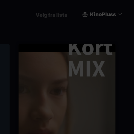
KinoPluss
Velg fra lista
User
account
menu