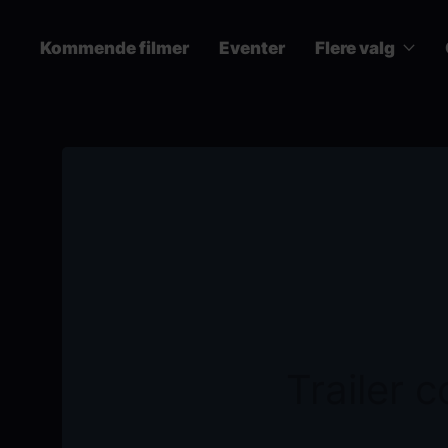
Skip
to
Kommende filmer
Eventer
Flere valg
main
content
Main
navigation
Trailer 