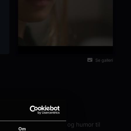
Se galleri
 underholder, fra drama og humor til
Om