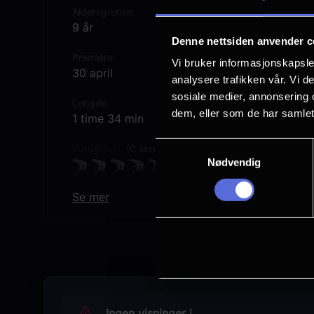
Aldersgrense
9 år
Denne nettsiden anvender c
Premiere
Vi bruker informasjonskapsler
30 april
analysere trafikken vår. Vi 
sosiale medier, annonsering 
Lengde
dem, eller som de har samlet
1 time 34 min
Samtykkevalg
Vurdering:
(0 stemmer 0.00%)
Nødvendig
Se mer
Originaltittel
Kort mix
Sjanger
Unknown
Distributør
Uavhengig distribusjon
Ingen visninger i