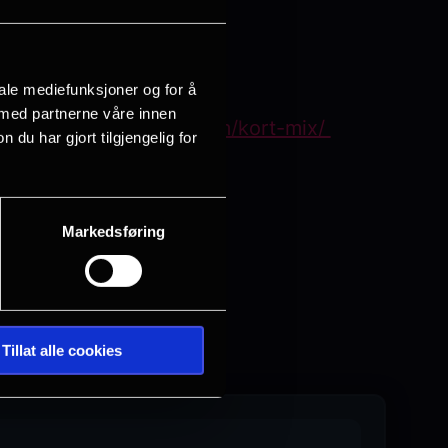
iale mediefunksjoner og for å
 med partnerne våre innen
filmfestivalen.no/program/kort-mix/
u har gjort tilgjengelig for
Markedsføring
Tillat alle cookies