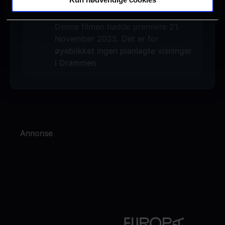
Ingen visninger i Drammen
Denne filmen hadde premiere 21.
November 2025. Det er for
øyeblikket ingen planlagte visninger
i Drammen
Annonse