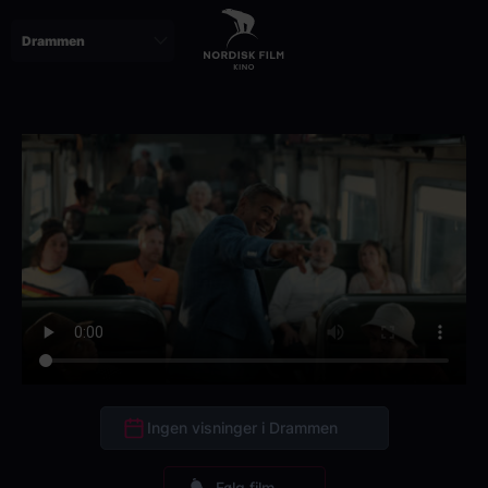
Skip
to
main
content
Ingen visninger i Drammen
Følg film