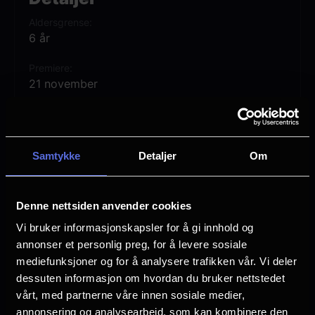
Aldersgrense
6 år
Premiere
21 november
Lengde
2 timer 12 min
Samtykke
Detaljer
Om
Regi
Noah Baumbach
Vurdering:
(11 stemmer 66.91%)
Denne nettsiden anvender cookies
Vi bruker informasjonskapsler for å gi innhold og
annonser et personlig preg, for å levere sosiale
Se mer
Rollebesetning
mediefunksjoner og for å analysere trafikken vår. Vi deler
Adam Sandler
dessuten informasjon om hvordan du bruker nettstedet
George Clooney
vårt, med partnerne våre innen sosiale medier,
annonsering og analysearbeid, som kan kombinere den