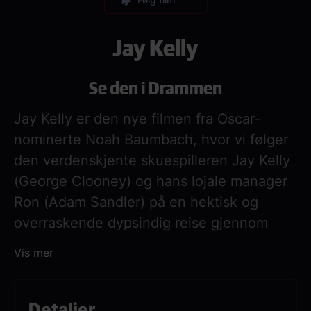
Jay Kelly
Se den i Drammen
Jay Kelly er den nye filmen fra Oscar-
nominerte Noah Baumbach, hvor vi følger
den verdenskjente skuespilleren Jay Kelly
(George Clooney) og hans lojale manager
Ron (Adam Sandler) på en hektisk og
overraskende dypsindig reise gjennom
Europa. Underveis tvinges de til å
Vis mer
konfrontere valgene de har tatt,
forholdene til sine nærmeste – og hva
slags ettermæle de ønsker å etterlate seg.
Detaljer