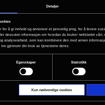
I "In the Grey" følger vi et hemmelig l
Detaljer
skyggene – like komfortable med å utøv
automatvåpen og eksplosiver. Når en h
ookies
verdt milliarder, blir teamet sendt ut f
 for å gi innhold og annonser et personlig preg, for å levere sos
alle andre ville vært rent selvmord. De
deler dessuten informasjon om hvordan du bruker nettstedet vårt,
seg raskt til en altomfattende kamp med
og analysearbeid, som kan kombinere den med annen informasjon d
 inn gjennom din bruk av tjenestene deres.
overlevelse.
Egenskaper
Statistikk
Kun nødvendige cookies