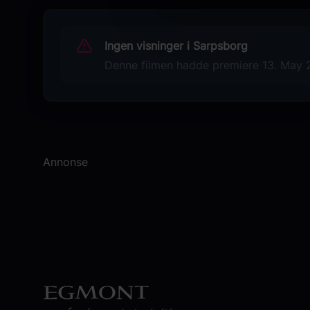
Henry Cavill
Originaltittel
Ingen visninger i Sarpsborg
In the Grey
Denne filmen hadde premiere 13. May 20
Språk
EN
Sjanger
Action
Annonse
Distributør
Nordisk Film Distribusjon