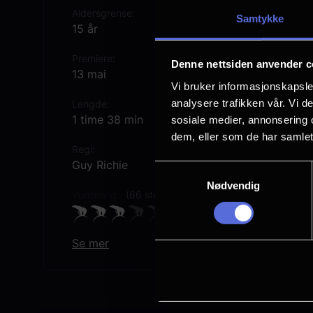
Aldersgrense
Samtykke
15 år
Premiere
Denne nettsiden anvender c
13 mai
Vi bruker informasjonskapsler
analysere trafikken vår. Vi 
Lengde
1 time 38 min
sosiale medier, annonsering 
dem, eller som de har samlet
Regi
Guy Richie
Samtykkevalg
Nødvendig
Vurdering:
(66 stemmer 65.36%)
Se mer
Rollebesetning
Rosamund Pike
Jake Gyllenhaal
Eiza Gozàlez
Kristofer Hivju