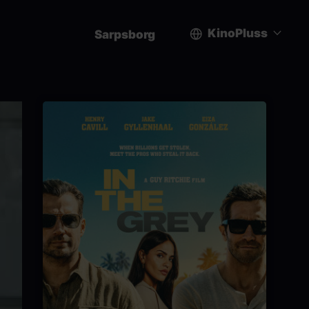
KinoPluss
Sarpsborg
User
account
menu