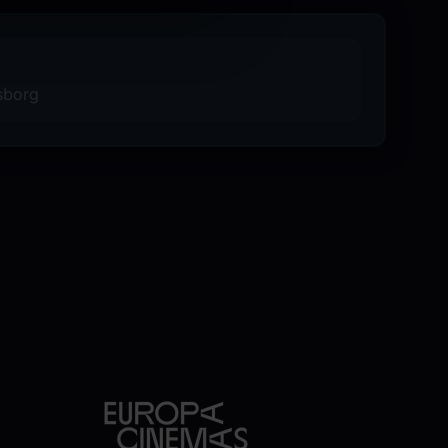
psborg