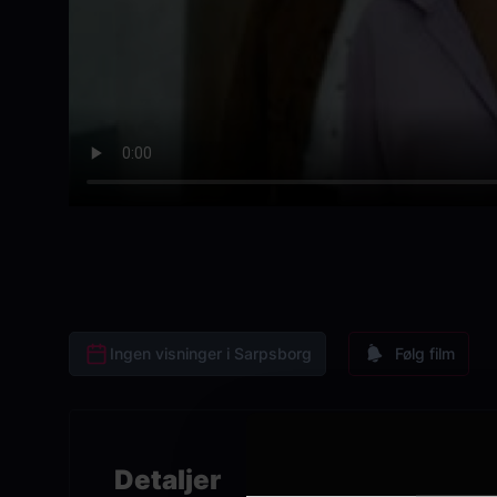
Ingen visninger i Sarpsborg
Følg film
Detaljer