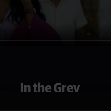
In the Grey
Se den i Sarpsborg