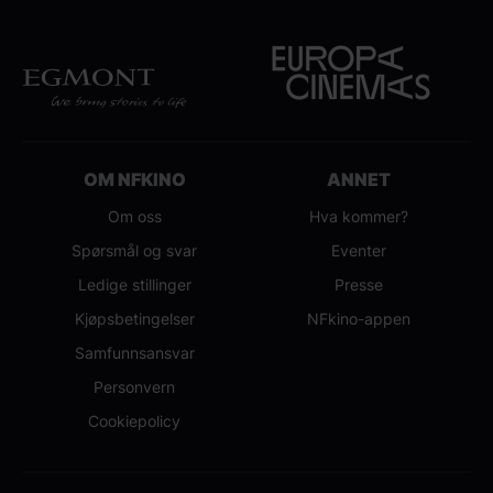
Discovery og kommer på kinoer over hele
landet denne sommeren.
OM NFKINO
ANNET
Om oss
Hva kommer?
Spørsmål og svar
Eventer
Ledige stillinger
Presse
Kjøpsbetingelser
NFkino-appen
Samfunnsansvar
Personvern
Cookiepolicy