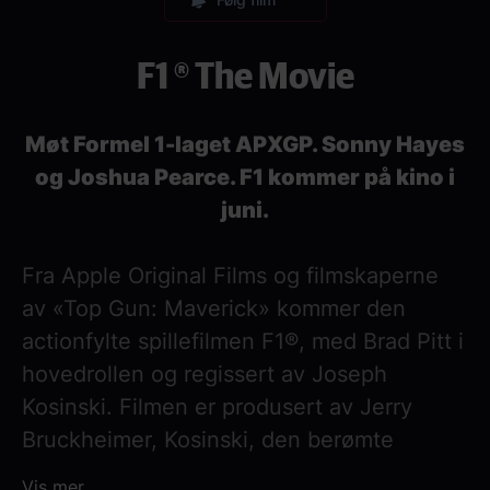
F1 ® The Movie
Møt Formel 1-laget APXGP. Sonny Hayes
og Joshua Pearce. F1 kommer på kino i
juni.
Fra Apple Original Films og filmskaperne
av «Top Gun: Maverick» kommer den
actionfylte spillefilmen F1®, med Brad Pitt i
hovedrollen og regissert av Joseph
Kosinski. Filmen er produsert av Jerry
Bruckheimer, Kosinski, den berømte
Formel 1®-føreren Lewis Hamilton, Pitt,
Vis mer