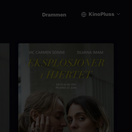
KinoPluss
Drammen
User
account
menu