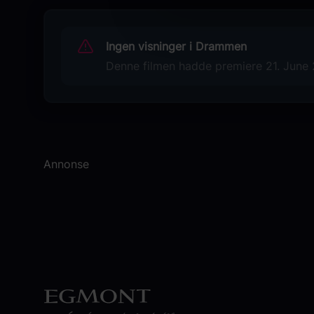
Amy Ndiaye Black
Harald Beharie m.fl.
Ingen visninger i Drammen
Originaltittel
Denne filmen hadde premiere 21. June 2
Eksplosjoner i hjertet
Språk
Dansk/Norsk/Svensk
Sjanger
Annonse
Drama
Begrunnelse for aldersgrense
Dop og sex
Distributør
Norsk Filmdistribusjon