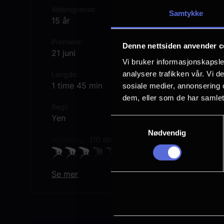
Aldersgrense
Samtykke
15 år
Premiere
Denne nettsiden anvender c
21 juni
Vi bruker informasjonskapsler
analysere trafikken vår. Vi 
Lengde
1 time 45 min
sosiale medier, annonsering 
dem, eller som de har samlet
Regi
Yen
Samtykkevalg
Nødvendig
Vurdering:
(10 stemmer 53.60%)
Se mer
Rollebesetning
Vic Carmen Sonne
Silvana Imam
Mads Sjøgård Pettersen
Carl Martin Eggesbø