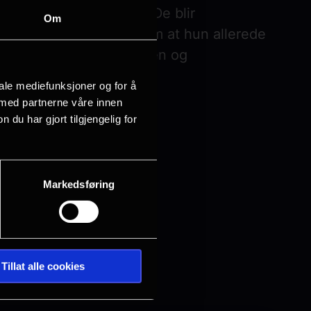
lighet ved første blikk. De blir
Om
 dropper Nilo bomben om at hun allerede
 Billy sin monogame verden og
 de to, raser sammen.
iale mediefunksjoner og for å
 med partnerne våre innen
u har gjort tilgjengelig for
Markedsføring
Tillat alle cookies