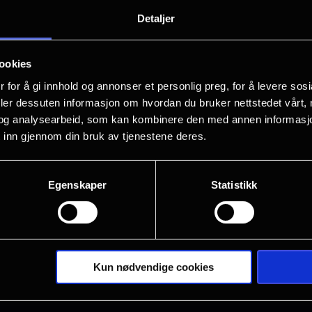
Billy og Nilo møtes på rave. Det er kjær
Detaljer
stormforelsket. Men, etter to måneder
har en partner, og at hun dater flere.
ookies
forventninger om at det skulle bli kun
 for å gi innhold og annonser et personlig preg, for å levere sos
deler dessuten informasjon om hvordan du bruker nettstedet vårt,
og analysearbeid, som kan kombinere den med annen informasjon d
 inn gjennom din bruk av tjenestene deres.
Egenskaper
Statistikk
Kun nødvendige cookies