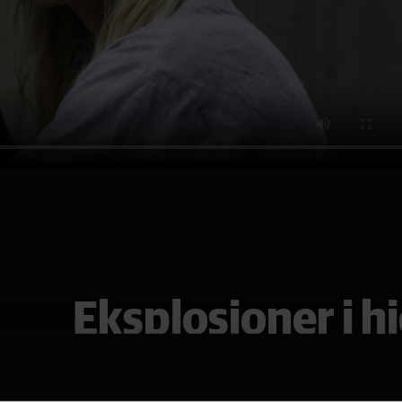
Eksplosjoner i h
Se den i Drammen