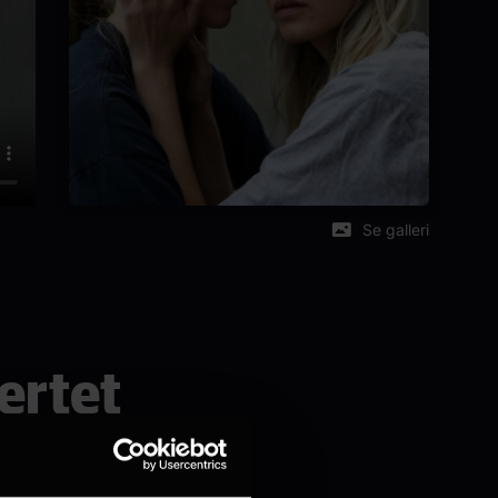
Se galleri
jertet