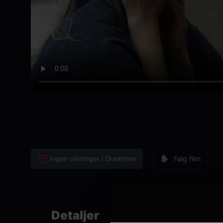
Ingen visninger i Drammen
Følg film
Detaljer