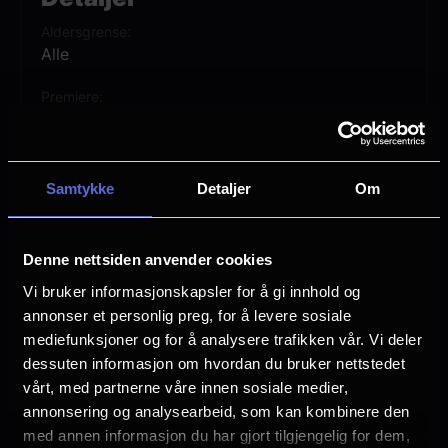
hjertet ditt og ta deg med til en verden der
Aldersgrense
julemagien ikke kjenner noen grenser.
Alle
Premiere
14 november
Lengde
1 time 12 min
Samtykke
Detaljer
Om
Vurdering:
(4 stemmer 42.25%)
Denne nettsiden anvender cookies
Vi bruker informasjonskapsler for å gi innhold og
Se mer
Sjanger
annonser et personlig preg, for å levere sosiale
Unknown
mediefunksjoner og for å analysere trafikken vår. Vi deler
dessuten informasjon om hvordan du bruker nettstedet
Distributør
Storytelling Media
vårt, med partnerne våre innen sosiale medier,
annonsering og analysearbeid, som kan kombinere den
med annen informasjon du har gjort tilgjengelig for dem,