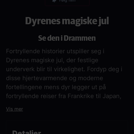
Dyrenes magiske jul
Se den i Drammen
Fortryllende historier utspiller seg i
Dyrenes magiske jul, der festlige
underverk blir til virkelighet. Fordyp deg i
disse hjertevarmende og moderne
fortellingene mens dyr legger ut på
fortryllende reiser fra Frankrike til Japan,
helt til det høye nord og nordlyset, og
Vis mer
sprer glede og gavmildhet. Hver historie er
et eventyrlig kapittel fylt med sjarm, latter
og vinterens skjønnhet. La poesien fange
Detaljer