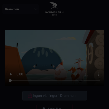
Skip
to
main
content
Ingen visninger i Drammen
Følg film