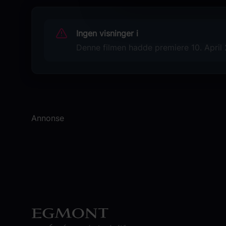
The Drama
Språk
Ingen visninger i
EN
Denne filmen hadde premiere 10. April 2
Sjanger
Drama
Romantikk
Distributør
Nordisk Film Distribusjon
Annonse