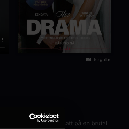
Se galleri
erfekt par får forholdet satt på en brutal