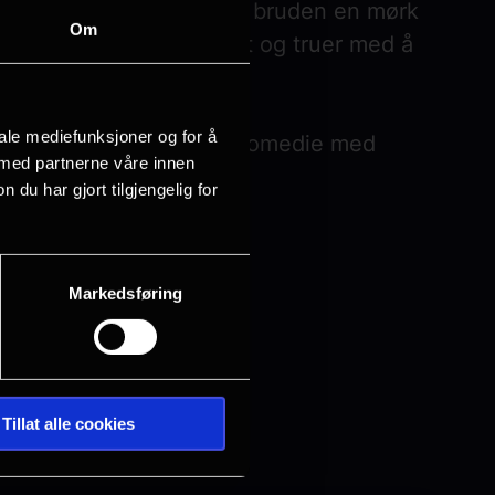
psforberedelsene, avslører bruden en mørk
Om
le parforholdet på hodet og truer med å
iale mediefunksjoner og for å
derholdende romantisk komedie med
 med partnerne våre innen
llene, skrevet og regissert av norske
u har gjort tilgjengelig for
sjeene snakker sant; Kan kjærligheten
Markedsføring
Tillat alle cookies