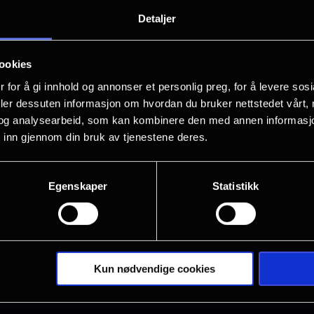
prøve rett før bryllupet. Midt i bryllu
Detaljer
hemmelighet fra sin fortid som snur he
ødelegge alt.
ookies
 for å gi innhold og annonser et personlig preg, for å levere sos
The Drama er en mørk, men svært un
deler dessuten informasjon om hvordan du bruker nettstedet vårt,
Zendaya og Robert Pattinson i hovedro
og analysearbeid, som kan kombinere den med annen informasjon d
Vis mer
Kristoffer Borgli.
 inn gjennom din bruk av tjenestene deres.
Det store spørsmålet er nemlig om kli
Egenskaper
Statistikk
virkelig overvinne alt?
Kun nødvendige cookies