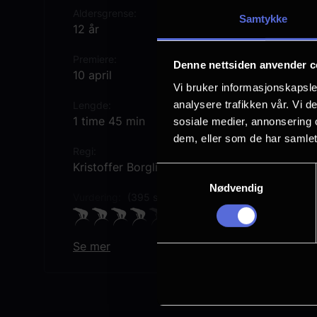
Aldersgrense
Samtykke
12 år
Premiere
Denne nettsiden anvender c
10 april
Vi bruker informasjonskapsler
analysere trafikken vår. Vi 
Lengde
1 time 45 min
sosiale medier, annonsering 
dem, eller som de har samlet
Regi
Kristoffer Borgli
Samtykkevalg
Nødvendig
Vurdering:
(395 stemmer 74.32%)
Se mer
Rollebesetning
Robert Pattinson
Zendaya
Originaltittel