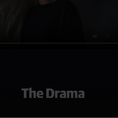
The Drama
Et lykkelig forlovet og tilsynelatende p