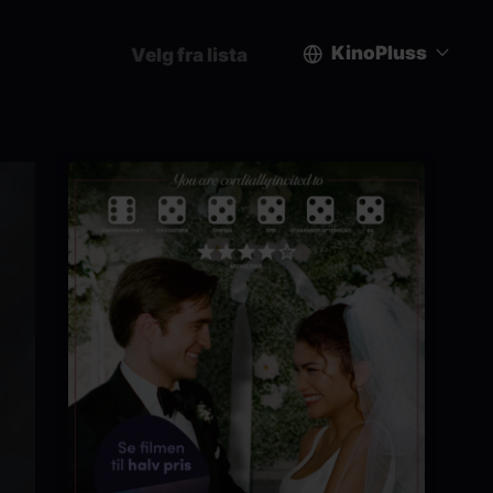
KinoPluss
Velg fra lista
User
account
menu