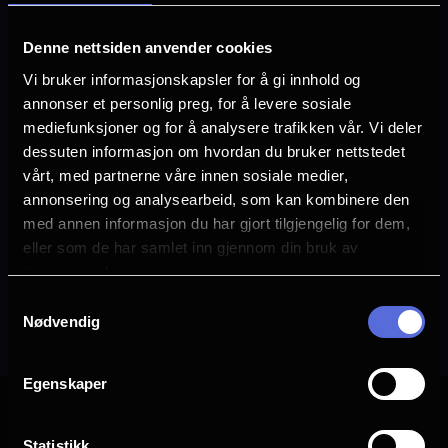
Info om kinoen
Neste
Denne nettsiden anvender cookies
Vi bruker informasjonskapsler for å gi innhold og
Fre, 7/8
Lør, 8/8
Søn, 9/8
Man, 10/8
annonser et personlig preg, for å levere sosiale
mediefunksjoner og for å analysere trafikken vår. Vi deler
Sal 4
Sal 4
Sal 4
Sal 4
dessuten informasjon om hvordan du bruker nettstedet
17.30
12.00
12.00
12.00
vårt, med partnerne våre innen sosiale medier,
2D, Eng.
2D, Eng.
2D, Eng.
2D, Eng.
tale, Norsk
tale, Norsk
tale, Norsk
tale, Norsk
annonsering og analysearbeid, som kan kombinere den
tekst
tekst
tekst
tekst
med annen informasjon du har gjort tilgjengelig for dem,
Sal 4
Sal 4
Sal 4
eller som de har samlet inn gjennom din bruk av
17.30
17.30
17.30
tjenestene deres.
2D, Eng.
2D, Eng.
2D, Eng.
tale, Norsk
tale, Norsk
tale, Norsk
Samtykkevalg
tekst
tekst
tekst
Nødvendig
Egenskaper
Statistikk