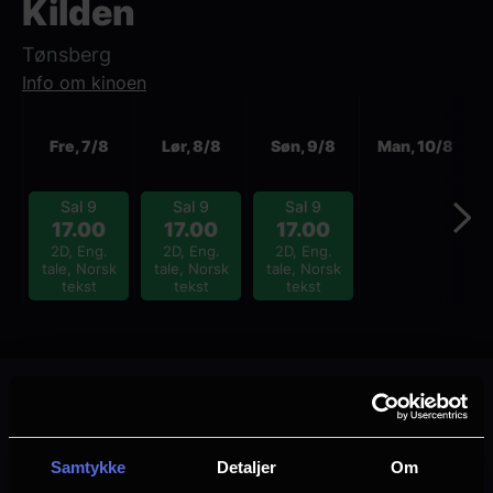
Kilden
Tønsberg
Info om kinoen
Neste
Fre, 7/8
Lør, 8/8
Søn, 9/8
Man, 10/8
Sal 9
Sal 9
Sal 9
17.00
17.00
17.00
2D, Eng.
2D, Eng.
2D, Eng.
tale, Norsk
tale, Norsk
tale, Norsk
tekst
tekst
tekst
Klingenberg
Samtykke
Detaljer
Om
Oslo