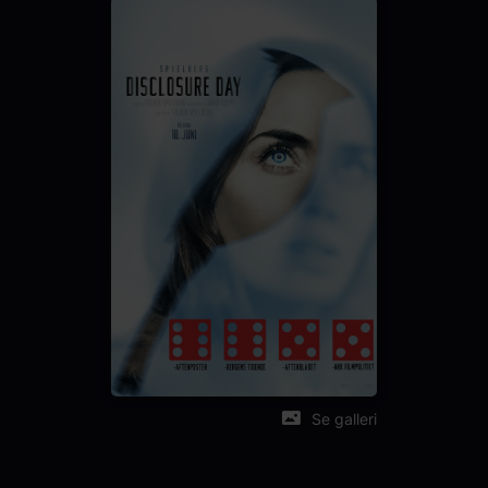
Colin Firth
Colman Domingo
Eve Hewson
Språk
EN
Sjanger
Action
Sci-Fi
Distributør
United International Pictures
Se galleri