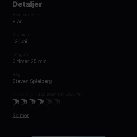
Detaljer
Aldersgrense
9 år
Premiere
12 juni
Lengde
2 timer 25 min
Regi
Steven Spielberg
Vurdering:
(326 stemmer 69.51%)
Se mer
Rollebesetning
Josh O'Connor
Emily Blunt