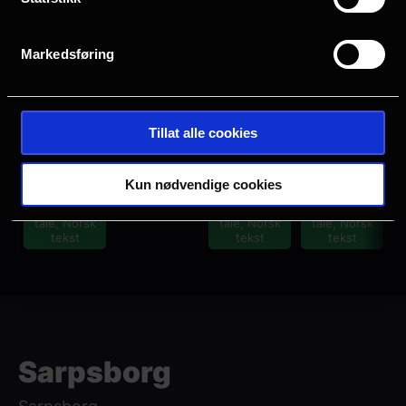
Asker
Asker
Markedsføring
Info om kinoen
Neste
Fre, 7/8
Lør, 8/8
Søn, 9/8
Man, 10/8
Tillat alle cookies
Sal 5
Sal 5
Sal 5
Kun nødvendige cookies
17.30
17.30
17.50
2D, Eng.
2D, Eng.
2D, Eng.
tale, Norsk
tale, Norsk
tale, Norsk
tekst
tekst
tekst
Sarpsborg