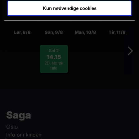
Halden
Kun nødvendige cookies
Info om kinoen
Neste
Lør, 8/8
Søn, 9/8
Man, 10/8
Tir, 11/8
Sal 2
14.15
2D, Norsk
tale
Saga
Oslo
Info om kinoen