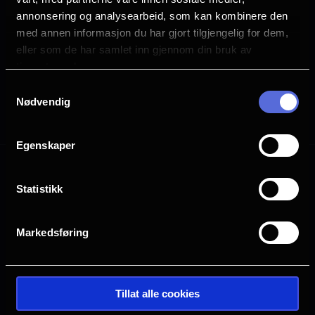
annonsering og analysearbeid, som kan kombinere den
Planlegg ditt besøk
med annen informasjon du har gjort tilgjengelig for dem,
eller som de har samlet inn gjennom din bruk av
tjenestene deres.
Samtykkevalg
Nødvendig
Alle
2D
Egenskaper
Mange ledige plasser
Statistikk
Få ledige plasser
Veldig få ledige plasser
Utsolgt
Markedsføring
Tillat alle cookies
Halden