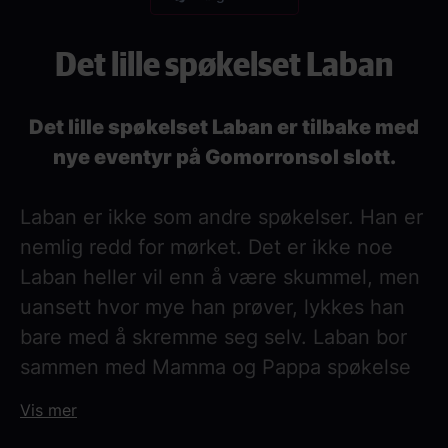
Det lille spøkelset Laban
Det lille spøkelset Laban er tilbake med
nye eventyr på Gomorronsol slott.
Laban er ikke som andre spøkelser. Han er
nemlig redd for mørket. Det er ikke noe
Laban heller vil enn å være skummel, men
uansett hvor mye han prøver, lykkes han
bare med å skremme seg selv. Laban bor
sammen med Mamma og Pappa spøkelse
og sin tøffe lillesøster Labolina i kjelleren
Vis mer
på slottet Godmorgensol. Labolina kan