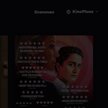
KinoPluss
Drammen
User
account
menu