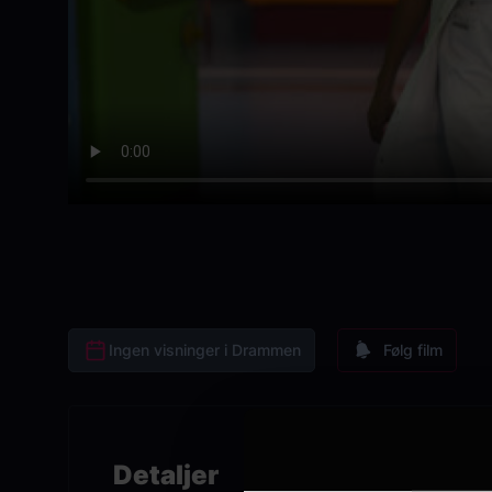
Ingen visninger i Drammen
Følg film
Detaljer