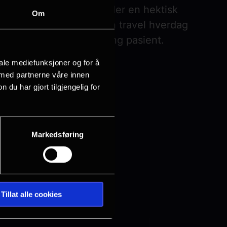
legen Alexandra, som under en hektisk
Om
 ekstra ansvar. Midt i en travel hverdag
le konsekvenser for en ung pasient.
iale mediefunksjoner og for å
 med partnerne våre innen
u har gjort tilgjengelig for
Markedsføring
Tillat alle cookies