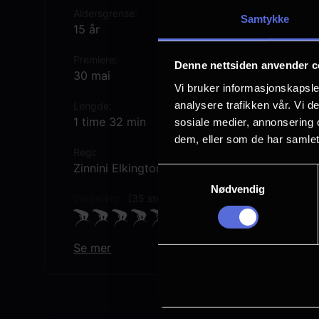
Aldersgrense
Samtykke
15 år
Premiere
Denne nettsiden anvender c
30 mai
Vi bruker informasjonskapsler
analysere trafikken vår. Vi 
Lengde
1 time 32 min
sosiale medier, annonsering 
dem, eller som de har samlet
Regi
Zinnini Elkington
Samtykkevalg
Nødvendig
Vurdering:
(35 stemmer 84.89%)
Se mer
Rollebesetning
Trine Dyrholm
Özlem Saglanmak
Olaf Johannessen
Iman Meskini