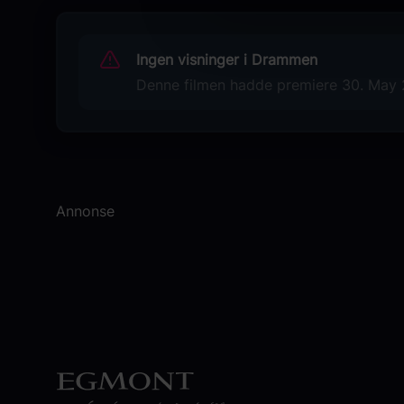
Mathilde Arcel F.
Originaltittel
Ingen visninger i Drammen
Det andet offer
Denne filmen hadde premiere 30. May 2
Sjanger
Drama
Distributør
SF Norge
Annonse