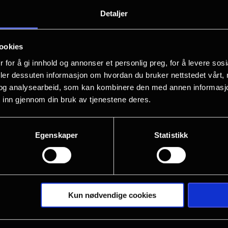
Det andre offeret følger den dyktige 
Detaljer
vakt på nevrologisk avdeling tar på seg
gjør hun en feilvurdering som får fata
ookies
 for å gi innhold og annonser et personlig preg, for å levere sos
deler dessuten informasjon om hvordan du bruker nettstedet vårt,
og analysearbeid, som kan kombinere den med annen informasjon d
 inn gjennom din bruk av tjenestene deres.
Egenskaper
Statistikk
Kun nødvendige cookies