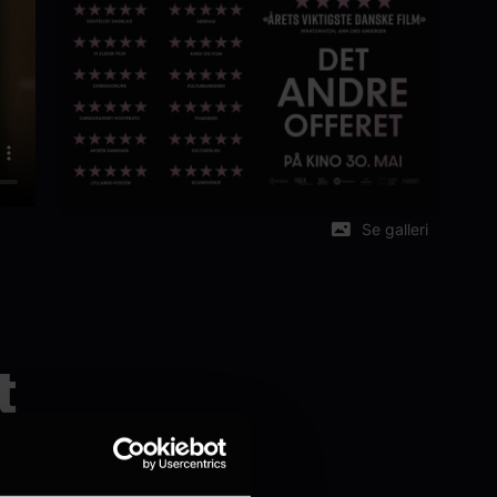
Se galleri
t