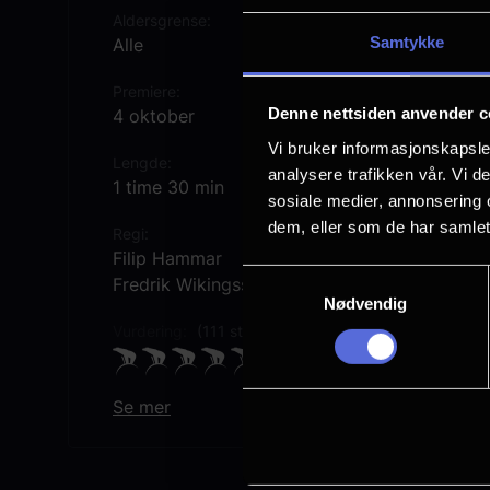
Aldersgrense
Samtykke
Alle
Premiere
Denne nettsiden anvender c
4 oktober
Vi bruker informasjonskapsler
Lengde
analysere trafikken vår. Vi 
1 time 30 min
sosiale medier, annonsering 
dem, eller som de har samlet
Regi
Filip Hammar
Samtykkevalg
Fredrik Wikingsson
Nødvendig
Vurdering:
(111 stemmer 89.39%)
Se mer
Rollebesetning
Filip Hammar
Fredrik Wikingsson
Lars Hammar