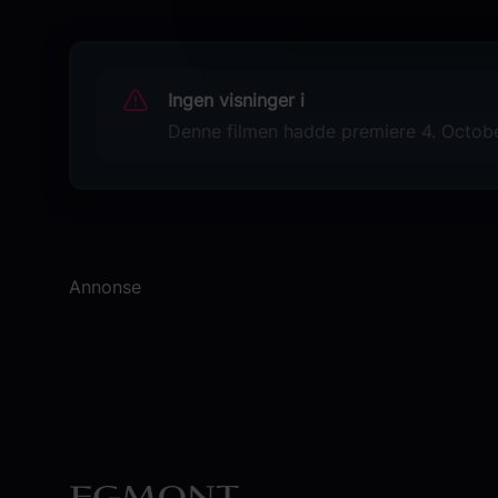
Originaltittel
Den sista resan
Ingen visninger i
Språk
Denne filmen hadde premiere 4. October
Svensk
Sjanger
Dokumentar
Distributør
Selmer Media
Annonse