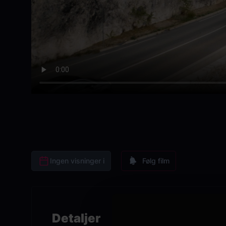
Ingen visninger i
Følg film
Detaljer