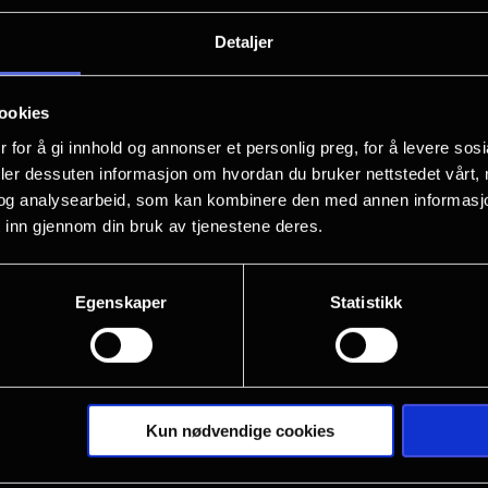
La deg inspirere av DEN SISTE REISEN -
Detaljer
både kritikere og publikum.
ookies
 for å gi innhold og annonser et personlig preg, for å levere sos
deler dessuten informasjon om hvordan du bruker nettstedet vårt,
og analysearbeid, som kan kombinere den med annen informasjon d
 inn gjennom din bruk av tjenestene deres.
Egenskaper
Statistikk
Kun nødvendige cookies