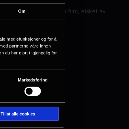
 en livsglad og rørende film, elsket av
Om
iale mediefunksjoner og for å
 med partnerne våre innen
u har gjort tilgjengelig for
Markedsføring
Tillat alle cookies