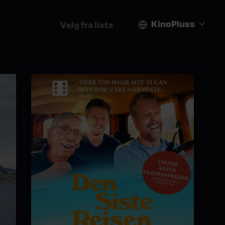
KinoPluss
Velg fra lista
User
account
menu