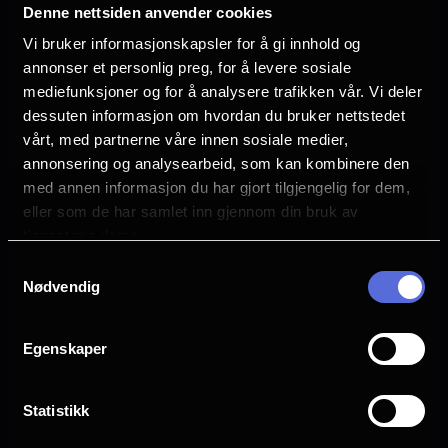
Premiere
Denne nettsiden anvender cookies
yrker, kulturer og kontinenter i løpet av de
5 juni
Vi bruker informasjonskapsler for å gi innhold og
mest stressende dagene i den parisiske
annonser et personlig preg, for å levere sosiale
Lengde
moteverdenen.
mediefunksjoner og for å analysere trafikken vår. Vi deler
1 time 46 min
dessuten informasjon om hvordan du bruker nettstedet
Regi
vårt, med partnerne våre innen sosiale medier,
Alice Winocour
annonsering og analysearbeid, som kan kombinere den
med annen informasjon du har gjort tilgjengelig for dem,
Vurdering:
(41 stemmer 59.32%)
eller som de har samlet inn gjennom din bruk av
tjenestene deres.
Samtykkevalg
Se mer
Rollebesetning
Nødvendig
Angelina Jolie
Guillaume Marbeck
Ella Rump
Egenskaper
Anyier Anei
Louis Garrel
Statistikk
Språk