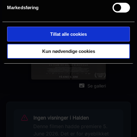
FR
Markedsføring
Sjanger
Drama
Tillat alle cookies
Distributør
Another World Entertainment
Kun nødvendige cookies
Se galleri
Ingen visninger i Halden
Denne filmen hadde premiere 5.
June 2026. Det er for øyeblikket