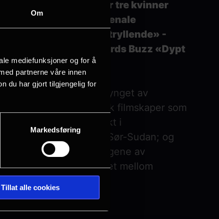
ende tempo» og følger tre kvinner
Om
» - The Playlist «Fenomenale
«Winocours regi er fortryllende» -
 i verdensklasse» - Awards Buzz «Dypt
iale mediefunksjoner og for å
 med partnerne våre innen
u har gjort tilgjengelig for
øtes tre kvinner, hver tynget av
ina Jolie), en amerikansk filmskaper som
yier Anei), et nytt ansikt i
Markedsføring
estemt fremtid hjemme i Sør-Sudan; og
artist som jobber i skyggene av
eles en uuttalt solidaritet mellom
 yrker, kulturer og kontinenter i løpet
Tillat alle cookies
arisiske moteverdenen.