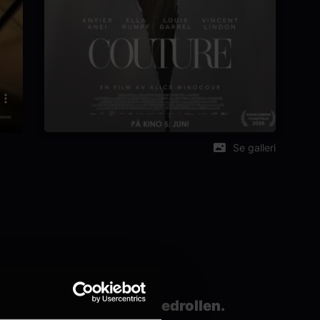
Se galleri
d Angelina Jolie i hovedrollen.