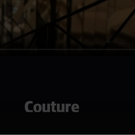
Couture
COUTURE er et high fashion drama me