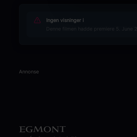
Louis Garrel
Originaltittel
Ingen visninger i
Coutures
Denne filmen hadde premiere 5. June 20
Språk
FR
Sjanger
Drama
Annonse
Distributør
Another World Entertainment