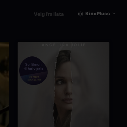
KinoPluss
Velg fra lista
User
account
menu