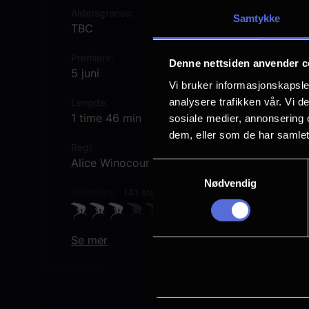
Aldersgrense
Samtykke
TBC
Premiere
Denne nettsiden anvender c
5 juni
Vi bruker informasjonskapsler
analysere trafikken vår. Vi 
Lengde
1 time 46 min
sosiale medier, annonsering 
dem, eller som de har samlet
Regi
Alice Winocour
Samtykkevalg
Nødvendig
Vurdering:
(41 stemmer 59.32%)
Se mer
Rollebesetning
Angelina Jolie
Guillaume Marbeck
Ella Rump
Anyier Anei