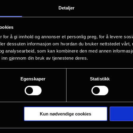
COUTURE er satt «i moteukens myldr
Detaljer
som møtes i Paris. «En superb Jolie
rolleprestasjoner» - The AU Review 
ookies
Next Best Picture «Tre prestasjoner
 for å gi innhold og annonser et personlig preg, for å levere sos
rørende» - Deadline Hollywood Daily
deler dessuten informasjon om hvordan du bruker nettstedet vårt,
og analysearbeid, som kan kombinere den med annen informasjon d
Under den hektiske moteuken i Paris m
 inn gjennom din bruk av tjenestene deres.
personlige utfordringer: Maxine (Angel
oppdager at hun har brystkreft; Ada (An
Egenskaper
Statistikk
modellbransjen, på flukt fra en forutb
Angèle (Ella Rumpf), en fransk makeup
catwalken. Når veiene deres krysses, d
kvinnene, som spenner over forskjellige
Vis mer
Kun nødvendige cookies
av de mest stressende dagene i den p