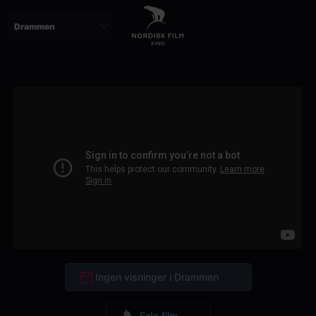
Skip
to
main
content
Ingen visninger i Drammen
Følg film