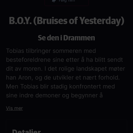
B.O.Y. (Bruises of Yesterday)
Se den i Drammen
Tobias tilbringer sommeren med
besteforeldrene sine etter å ha blitt sendt
dit av moren. I det rolige landskapet møter
han Aron, og de utvikler et nært forhold.
Men Tobias blir stadig konfrontert med
sine indre demoner og begynner å
utforske en verden preget av ensomhet
Vis mer
og begjær.
Detaljer