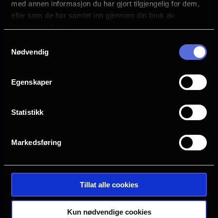
Distributør
med annen informasjon du har gjort tilgjengelig for dem,
Uavhengig distribusjon
eller som de har samlet inn gjennom din bruk av
tjenestene deres.
Samtykkevalg
Nødvendig
Egenskaper
Statistikk
Markedsføring
Se galleri
Tillat alle cookies
Kun nødvendige cookies