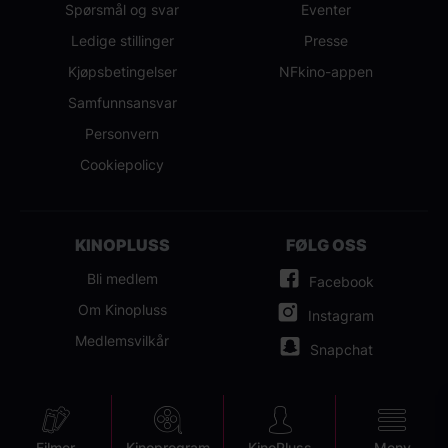
Spørsmål og svar
Eventer
Ledige stillinger
Presse
Kjøpsbetingelser
NFkino-appen
Samfunnsansvar
Personvern
Cookiepolicy
KINOPLUSS
FØLG OSS
Bli medlem
Facebook
Om Kinopluss
Instagram
Medlemsvilkår
Snapchat
Filmer
Kinoprogram
KinoPluss
Meny