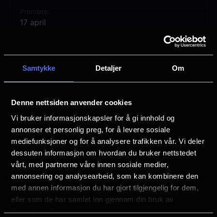
han trist rusler ned mot vannet, sparker i
Premiere
grusen og stiller seg ytterst på en klippe
17 april
for å være i fred med fiolinen sin.
Lengde
Men akkurat idet han lar buen gli over
1 time 9 min
strengene, begynner vannet under klippen
Samtykke
Detaljer
Om
Vurdering:
(16 stemmer 78.06%)
å boble – og noe enormt stiger opp fra
havet.
Denne nettsiden anvender cookies
Se mer
Språk
Vi bruker informasjonskapsler for å gi innhold og
NO
annonser et personlig preg, for å levere sosiale
Sjanger
mediefunksjoner og for å analysere trafikken vår. Vi deler
Animation
dessuten informasjon om hvordan du bruker nettstedet
Children's Movie
vårt, med partnerne våre innen sosiale medier,
annonsering og analysearbeid, som kan kombinere den
Distributør
med annen informasjon du har gjort tilgjengelig for dem,
Nordisk Film Distribusjon
eller som de har samlet inn gjennom din bruk av
tjenestene deres.