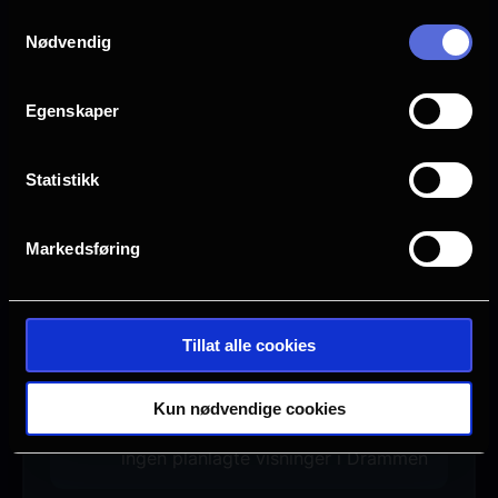
Samtykkevalg
Nødvendig
Egenskaper
Statistikk
Markedsføring
Se galleri
Tillat alle cookies
Ingen visninger i Drammen
Denne filmen hadde premiere 17.
Kun nødvendige cookies
April 2026. Det er for øyeblikket
ingen planlagte visninger i Drammen