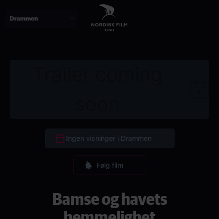
Skip
to
main
content
Trailer coming
soon
Ingen visninger i Drammen
Følg film
Bamse og havets
hemmelighet