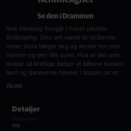
Se den i Drammen
Noe merkelig foregår i havet utenfor
Småköping. Selv om været er strålende,
reiser store bølger seg og skyller inn over
havnen og den lille byen. Hva er det som
skaper så kraftige bølger at båtene kastes i
land og sjørøverne havner i toppen av et
tre?
Vis mer
Samtidig, i barnehagen Eken, prøver Mini
Hopp seg på fiolinspill. Det går ikke særlig
bra – lyden skjærer i ørene, og ingen
Detaljer
synes det høres pent ut. Alle bare ler. Aldri
Aldersgrense
har Mini Hopp følt seg så alene som når
Alle