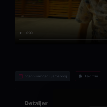
Ingen visninger i Sarpsborg
Følg film
Detaljer