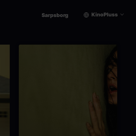
KinoPluss
Sarpsborg
User
account
menu