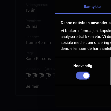
Aldersgrense
Samtykke
15 år
Premiere
Denne nettsiden anvender c
29 mai
Vi bruker informasjonskapsler
analysere trafikken vår. Vi 
Lengde
1 time 45 min
sosiale medier, annonsering 
dem, eller som de har samlet
Regi
Kane Parsons
Samtykkevalg
Nødvendig
Vurdering:
(401 stemmer 70.94%)
Se mer
Rollebesetning
Chiwetel Ejiofor
Renate Reinsve
Finn Bennett
Mark Duplass