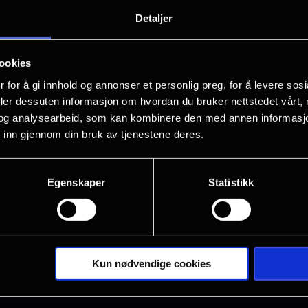
Clark (Chiwetel Ejiofor), som er eier a
Detaljer
passasje i kjelleren på butikken. Han bl
mysteriet og betror seg til psykologen 
ookies
Når hun følger etter han inn, oppdage
 for å gi innhold og annonser et personlig preg, for å levere sos
den andre siden.
deler dessuten informasjon om hvordan du bruker nettstedet vårt,
og analysearbeid, som kan kombinere den med annen informasjon d
 inn gjennom din bruk av tjenestene deres.
Egenskaper
Statistikk
Kun nødvendige cookies