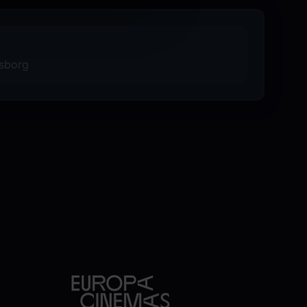
psborg