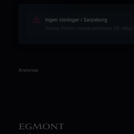
Lukita Maxwell
Originaltittel
Ingen visninger i Sarpsborg
Backrooms
Denne filmen hadde premiere 29. May 20
Språk
EN
Sjanger
Thriller
Annonse
Horror
Distributør
Nordisk Film Distribusjon