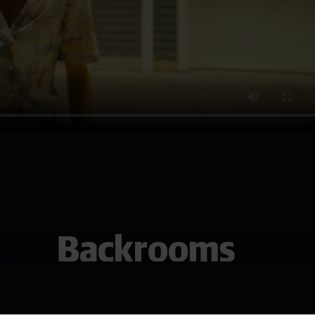
Backrooms
Se den i Sarpsborg