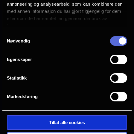
annonsering og analysearbeid, som kan kombinere den
Allison Williams
med annen informasjon du har gjort tilgjengelig for dem,
Willa Fitzgerald
eller som de har samlet inn gjennom din bruk av
Mckenna Grace
tjenestene deres.
Scott Eastwood
Samtykkevalg
Dave Franco
Nødvendig
Språk
EN
Egenskaper
Sjanger
Drama
Statistikk
Romantikk
Distributør
Markedsføring
United International Pictures
Tillat alle cookies
Se galleri