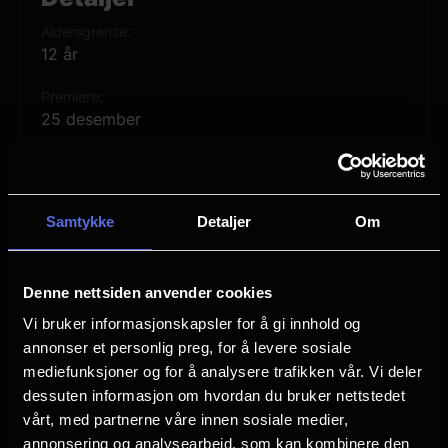
utvikler seg til en kamp for ren
Aldersgrense
overlevelse.
12 år
Premiere
25 desember
Lengde
1 time 40 min
Samtykke
Detaljer
Om
Regi
Tom Gormican
Vurdering:
(146 stemmer 63.31%)
Denne nettsiden anvender cookies
Vi bruker informasjonskapsler for å gi innhold og
annonser et personlig preg, for å levere sosiale
Se mer
Rollebesetning
mediefunksjoner og for å analysere trafikken vår. Vi deler
Thandiwe Newton
dessuten informasjon om hvordan du bruker nettstedet
Jack Black
vårt, med partnerne våre innen sosiale medier,
Paul Rudd
annonsering og analysearbeid, som kan kombinere den