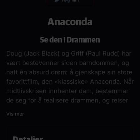
Anaconda
Se den i Drammen
Doug (Jack Black) og Griff (Paul Rudd) har
vært bestevenner siden barndommen, og
hatt én absurd drøm: å gjenskape sin store
favorittfilm, den «klassiske» Anaconda. Når
midtlivskrisen innhenter dem, bestemmer
de seg for å realisere drømmen, og reiser
dypt inn i Amazonas for å starte
Vis mer
innspillingen. Men drømmen blir til mareritt
når en ekte gigantisk anaconda dukker
opp, og det komisk kaotiske filmsettet
Detaljer