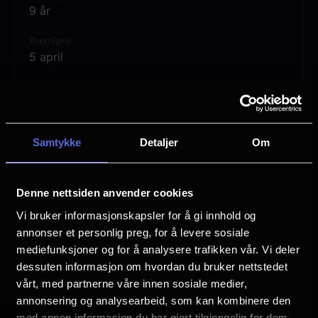
hovedrollen kommer "Air", en
9 år
dramakomedie som avdekker det utrolige
Premiere
samarbeidet mellom ferskingen Michael
5 april
Jordan og Nikes nyoppstartede
Lengde
basketavdeling, et samarbeid som
1 time 52 min
revolusjonerte både sportsverden og
Regi
samtidskulturen med Air Jordan-
Samtykke
Detaljer
Om
Ben Affleck
merkevaren
Vurdering:
(66 stemmer 74.64%)
Denne nettsiden anvender cookies
Vi bruker informasjonskapsler for å gi innhold og
Se mer
Rollebesetning
annonser et personlig preg, for å levere sosiale
Matt Damon
mediefunksjoner og for å analysere trafikken vår. Vi deler
Ben Affleck
dessuten informasjon om hvordan du bruker nettstedet
Jason Bateman
vårt, med partnerne våre innen sosiale medier,
Viola Davis
annonsering og analysearbeid, som kan kombinere den
Chris Messina
med annen informasjon du har gjort tilgjengelig for dem,