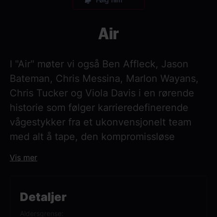
Air
I "Air" møter vi også Ben Affleck, Jason
Bateman, Chris Messina, Marlon Wayans,
Chris Tucker og Viola Davis i en rørende
historie som følger karrieredefinerende
vågestykker fra et ukonvensjonelt team
med alt å tape, den kompromissløse
visjonen til en mor som vet verdien av
Vis mer
sønnens enorme talent, og
basketfenomenet som skulle bli tidenes
største. Fra den prisvinnende regissøren
Detaljer
Ben Affleck og med Matt Damon i
Aldersgrense