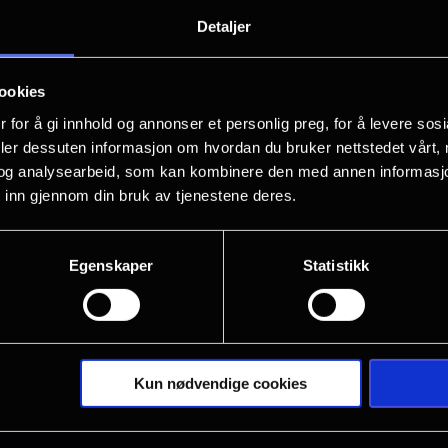
Oscar-vinnende regissør Danny Boy
Detaljer
Alex Garland gjenforenes for 28 Years
Days Later universet.
ookies
 for å gi innhold og annonser et personlig preg, for å levere sos
Snart tre tiår har gått siden det dødelig
deler dessuten informasjon om hvordan du bruker nettstedet vårt,
hemmelig militærlaboratorium. Samfunn
og analysearbeid, som kan kombinere den med annen informasjon d
 inn gjennom din bruk av tjenestene deres.
men noen har funnet måter å overleve 
har slått seg ned på en liten øy, knytte
Når en av dem trosser farene og legger
Egenskaper
Statistikk
og øde landskap, oppdager han sjokke
smittede, men også om de overlevende
Vis mer
kunne forestille seg.
Kun nødvendige cookies