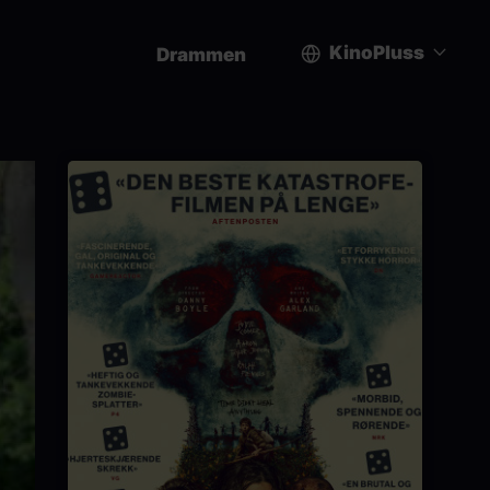
KinoPluss
Drammen
User
account
menu