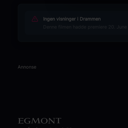
Alfie Williams
Originaltittel
Ingen visninger i Drammen
28 Years Later
Denne filmen hadde premiere 20. June 
Språk
EN
Sjanger
Skrekkfilm
Annonse
Thriller
Distributør
SF Norge