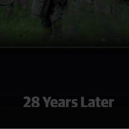
28 Years Later
Se den i Drammen