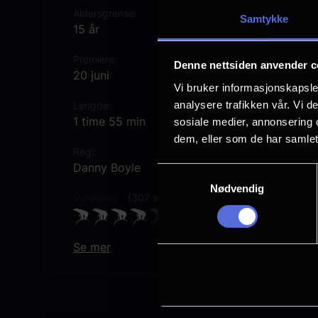
Aldersgrense
Samtykke
15 år
Premiere
Denne nettsiden anvender c
20 juni
Vi bruker informasjonskapsler
analysere trafikken vår. Vi 
Lengde
1 time 55 min
sosiale medier, annonsering 
dem, eller som de har samlet
Regi
Danny Boyle
Samtykkevalg
Nødvendig
Vurdering:
(307 stemmer 74.61%)
Se mer
Rollebesetning
Aaron Taylor-Johnson
Ralph Fiennes
Jodie Comer
Jack O’Connell