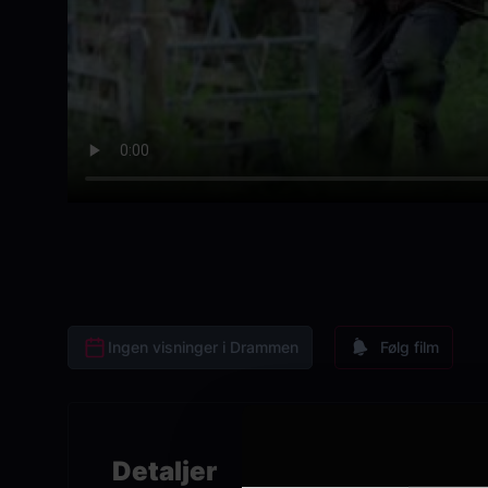
Ingen visninger i Drammen
Følg film
Detaljer